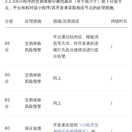
3.2.3当小程序的交易体验分被扣减至（等于或小于）如下分值节
点，平台有权对该小程序/其开发者采取相应节点的处理措施。
分值
处理措施
措施/后果描述
持续时长
平台通过站内信、模板消
95
交易体验
息等方式，对开发者的违
/
分
风险预警
规行为及分值情况进行提
示告警。
90
交易体验
同上
/
分
风险预警
85
交易体验
同上
/
分
风险预警
开发者应按照
《小程序交
80
保证金缴
易保证金管理规定》
 的
/