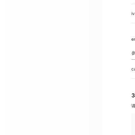
iv
e
c