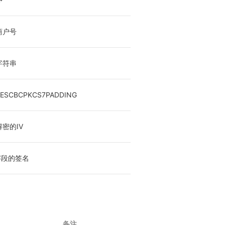
商户号
字符串
ESCBCPKCS7PADDING
密的IV
字段的签名
备注