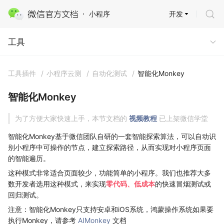
开发
小程序
工具
工具
工具插件
/
小程序云测
/
自动化测试
/
智能化Monkey
智能化Monkey
为了方便大家快速上手，本节文档的
视频教程
已上架微信学堂
智能化Monkey基于微信团队自研的一套智能探索算法，可以自动识
别小程序中可操作的节点，建立探索路径，从而实现对小程序页面
的智能遍历。
这种模式非常适合页面较少，功能简单的小程序。我们也推荐大多
数开发者选用这种模式，来实现
零代码、低成本
的快速冒烟测试或
回归测试。
注意：智能化Monkey只支持安卓和iOS系统，鸿蒙操作系统如果要
执行Monkey，请参考
AIMonkey
文档