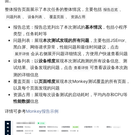
面。
整体报告页面展示了本次任务的整体情况，主要包括
、
报告总览
、
、
、
问题列表
设备列表
覆盖页面
资源占用
报告总览：报告总览列出了本次测试的
基本情况
，包括小程序
类型，任务耗时等
问题列表：展现
本次测试发现的所有问题
，主要包括JSError、
黑白屏、网络请求异常，性能问题和最佳时间建议，点击
会从右侧展开问题详细情况，方便用户快速查看问题
展开详情
设备列表：以
设备维度
展现本次测试跑测的所有设备信息、测
试结果、设备发现的问题，点击
可查看该设备本次跑
查看详情
测的详细信息
覆盖页面：以
页面维度
展现本次Monkey测试覆盖的所有页面，
以及每个页面发现的问题
资源占用：展现每次设备测试的启动耗时，平均内存和CPU等
性能数据
信息
详情可参考
Monkey报告示例