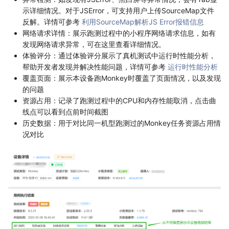
示详细情况。对于JSError，可支持用户上传SourceMap文件
反解。详情可参考
利用SourceMap解析JS Error报错信息
网络请求详情：展示跑测过程中的小程序网络请求信息，如有
发现网络请求异常，可在这里查看详细情况。
体验评分：通过体验评分展示了真机测试中运行时性能分析，
帮助开发者发现并解决性能问题，详情可参考
运行时性能分析
覆盖页面：展示本设备跑Monkey时覆盖了页面情况，以及发现
的问题
资源占用：记录了跑测过程中的CPU和内存性能取消，点击曲
线点可以看到点前时间截图
历史数据：用于对比同一机型跑测过的Monkey任务资源占用情
况对比