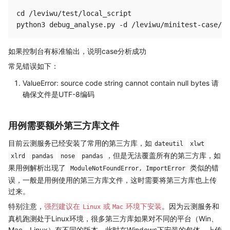
cd /leviwu/test/local_script

如果控制台有标准输出，说明case分析成功
常见错误如下：
ValueError: source code string cannot contain null bytes 请
确保文件是UTF-8编码
用例需要额外第三方库文件
目前云测服务已经安装了常用的第三方库，如
dateutil
xlwt
，但是无法覆盖所有的第三方库，如
xlrd
pandas
nose
pandas
果用例解析出现了
类似的错
ModuleNotFoundError, ImportError
误，一般是用例使用的第三方库文件，这时需要将第三方库也上传
过来。
特别注意，
强烈建议在
或
环境下安装
。因为云测服务和
Linux
Mac
真机跑测处于Linux环境，很多第三方库如果对不同的平台（Win、
Mac、Linux）有不同的版本，此时在Windows下安装的包体，上传