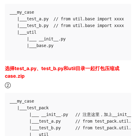
___my_case

   |___test_a.py  // from util.base import xxxx

   |___test_b.py  // from util.base import xxxx

   |___util

       |___ __init__.py

       |___base.py

选择test_a.py、test_b.py和util目录一起打包压缩成
case.zip
②
___my_case

   |___test_pack

        |___ __init__.py   // 注意这里，加上__init__
        |___test_a.py      // from test_pack.util.ba
        |___test_b.py      // from test_pack.util.ba
        |___util
