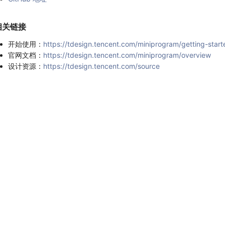
相关链接
开始使用：
https://tdesign.tencent.com/miniprogram/getting-start
官网文档：
https://tdesign.tencent.com/miniprogram/overview
设计资源：
https://tdesign.tencent.com/source