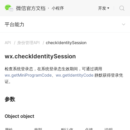
开发
小程序
平台能力 · 多端能力
平台能力
API
/
身份管理API
/
checkIdentitySession
wx.checkIdentitySession
检查系统登录态，在系统登录态生效期间，可通过调用
wx.getMiniProgramCode
、
wx.getIdentityCode
静默获得登录凭
证。
参数
Object object
属性
类型
默认值
必填
说明