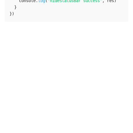
    console
.
log
(
'hideStatusBar success'
,
 res
)
}
}
)