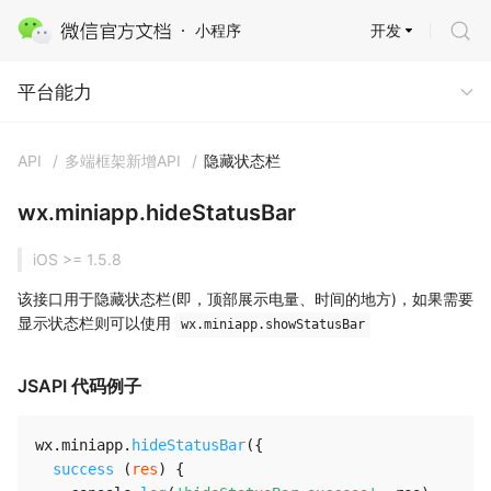
开发
小程序
平台能力 · 多端能力
平台能力
API
/
多端框架新增API
/
隐藏状态栏
wx.miniapp.hideStatusBar
iOS >= 1.5.8
该接口用于隐藏状态栏(即，顶部展示电量、时间的地方)，如果需要
显示状态栏则可以使用
wx.miniapp.showStatusBar
JSAPI 代码例子
wx
.
miniapp
.
hideStatusBar
(
{
success
(
res
)
{