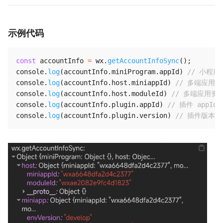
示例代码
const
 accountInfo 
=
 wx
.
getAccountInfoSync
(
)
;
console
.
log
(
accountInfo
.
miniProgram
.
appId
)
// 小程序 
console
.
log
(
accountInfo
.
host
.
miniappId
)
// 多端应用 I
console
.
log
(
accountInfo
.
host
.
moduleId
)
// 多端应用资源
console
.
log
(
accountInfo
.
plugin
.
appId
)
// 插件 appId
console
.
log
(
accountInfo
.
plugin
.
version
)
// 插件版本号