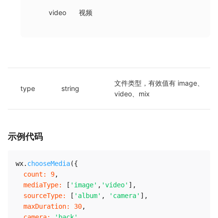
video
视频
文件类型，有效值有 image、
type
string
video、mix
示例代码
wx
.
chooseMedia
(
{
count
:
9
,
mediaType
:
[
'image'
,
'video'
]
,
sourceType
:
[
'album'
,
'camera'
]
,
maxDuration
:
30
,
camera
:
'back'
,