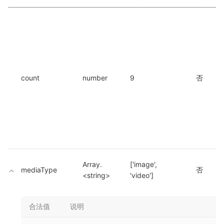
count
number
9
否
Array.
['image', 
mediaType
否
<string>
'video']
合法值
说明