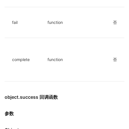
fail
function
否
complete
function
否
object.success 回调函数
参数