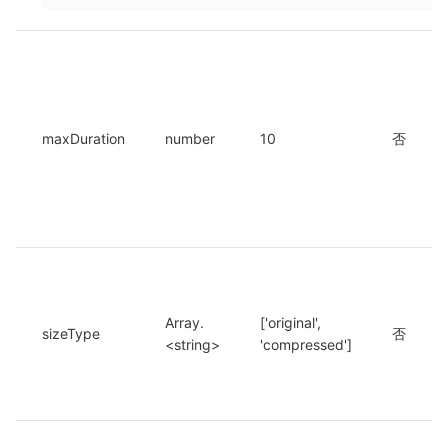
maxDuration
number
10
否
Array.
['original', 
sizeType
否
<string>
'compressed']