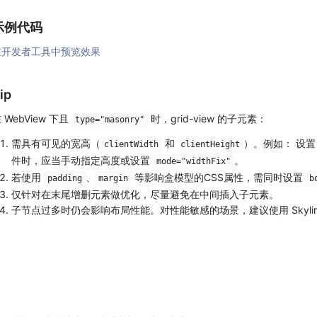
示例代码
在开发者工具中预览效果
ip
 WebView 下且
时，grid-view 的子元素：
type="masonry"
需具有可见的宽高（
和
）。例如： 设
clientWidth
clientHeight
件时，应当手动指定高度或设置
。
mode="widthFix"
若使用
、
等影响盒模型的CSS属性，需同时设置
padding
margin
b
仅针对在末尾增删元素做优化，尽量避免在中间插入子元素。
子节点过多时仍会影响布局性能。对性能敏感的场景，建议使用 Skylin