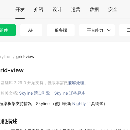
开发
介绍
设计
运营
数据
安全
组件
API
服务端
平台能力
kyline
/
grid-view
rid-view
基础库 2.29.0 开始支持，低版本需做
兼容处理
。
相关文档:
Skyline 渲染引擎
、
Skyline 迁移起步
渲染框架支持情况：Skyline （使用最新
Nightly
工具调试）
功能描述