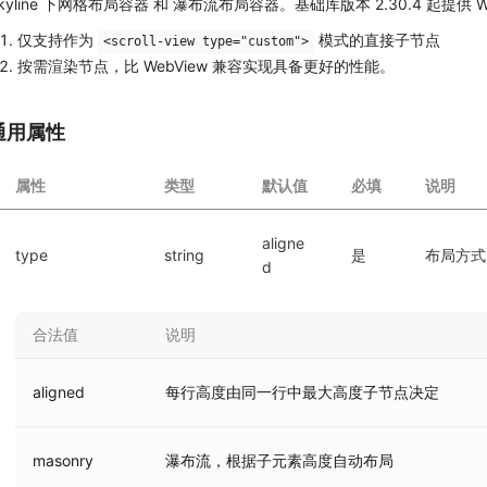
kyline 下网格布局容器 和 瀑布流布局容器。基础库版本 2.30.4 起提供 W
仅支持作为
模式的直接子节点
<scroll-view type="custom">
按需渲染节点，比 WebView 兼容实现具备更好的性能。
通用属性
属性
类型
默认值
必填
说明
aligne
type
string
是
布局方式
d
合法值
说明
aligned
每行高度由同一行中最大高度子节点决定
masonry
瀑布流，根据子元素高度自动布局