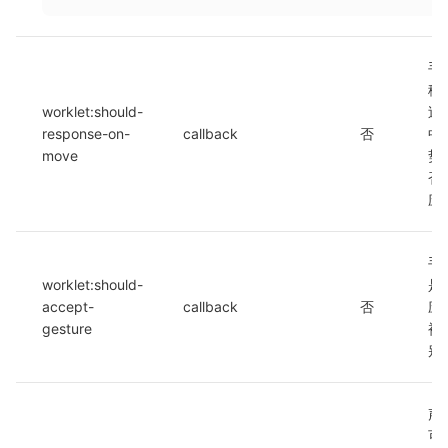
手
移
worklet:should-
过
response-on-
callback
否
中
move
势
否
应
手
worklet:should-
是
accept-
callback
否
应
gesture
被
别
声
可