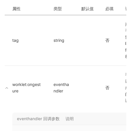
属性
类型
默认值
必填
说
声
手
协
tag
string
否
时
组
标
手
识
worklet:ongest
eventha
否
成
ure
ndler
的
调
eventhandler 回调参数
说明