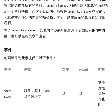
数据则会播放所有的片段。
则是给默认加载的动画指
anim-clipmap
定一个片段映射，而这个默认的动画就是
指定的，
anim-keyframe
它就是前面提到的内置的
帧动画
，这个可以在后面的章节看到详细
说明。
除了
，其他两个参数可以作用于前面提到的
gltf动
anim-keyframe
画
，也可以在相关章节查看。
事件
动画组件为元素提供了以下事件：
事件
参数
立即
wxml
时机
某个
片段
对象，其中
anim-
name
是
是
播放
stop
是片段名字
停止
时