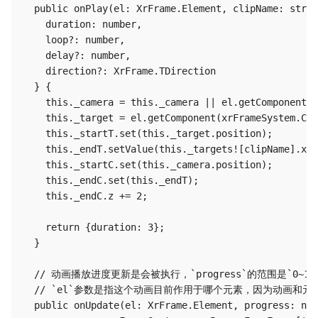
  public onPlay(el: XrFrame.Element, clipName: strin
    duration: number,

    loop?: number,

    delay?: number,

    direction?: XrFrame.TDirection

  } {

    this._camera = this._camera || el.getComponent(x
    this._target = el.getComponent(xrFrameSystem.Cam
    this._startT.set(this._target.position);

    this._endT.setValue(this._targets![clipName].x, 
    this._startC.set(this._camera.position);

    this._endC.set(this._endT);

    this._endC.z += 2;

    return {duration: 3};

  }

  // 动画播放进度更新是会被执行，`progress`的范围是`0~1`

  // `el`参数是指这个动画目前作用于哪个元素，因为动画和元
  public onUpdate(el: XrFrame.Element, progress: num