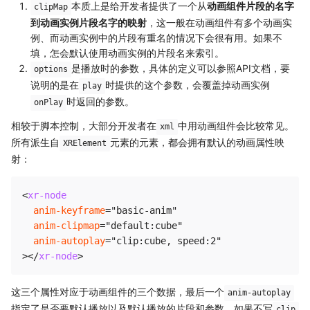
本质上是给开发者提供了一个从
动画组件片段的名字
clipMap
到动画实例片段名字的映射
，这一般在动画组件有多个动画实
例、而动画实例中的片段有重名的情况下会很有用。如果不
填，怎会默认使用动画实例的片段名来索引。
是播放时的参数，具体的定义可以参照API文档，要
options
说明的是在
时提供的这个参数，会覆盖掉动画实例
play
时返回的参数。
onPlay
相较于脚本控制，大部分开发者在
中用动画组件会比较常见。
xml
所有派生自
元素的元素，都会拥有默认的动画属性映
XRElement
射：
<
xr-node
anim-keyframe
=
"
basic-anim
"
anim-clipmap
=
"
default:cube
"
anim-autoplay
=
"
clip:cube, speed:2
"
>
</
xr-node
>
这三个属性对应于动画组件的三个数据，最后一个
anim-autoplay
指定了是否要默认播放以及默认播放的片段和参数，如果不写
clip