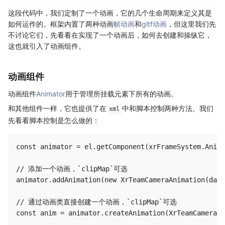
这段代码中，我们定制了一个动画，它的几个生命周期来定义其是
如何运作的。框架内置了两种动画
帧动画
和
gltf动画
，但这里我们先
不讨论它们，先看看在实现了一个动画后，如何去创建和操纵它，
这也就引入了动画组件。
动画组件
动画组件
Animator
用于管理所挂载元素下所有的动画。
和其他组件一样，它也提供了在
中和脚本控制两种方法。我们
xml
先看看脚本控制是怎么做的：
const animator = el.getComponent(xrFrameSystem.Anima
// 添加一个动画，`clipMap`可选

animator.addAnimation(new XrTeamCameraAnimation(data
// 通过动画类直接创建一个动画，`clipMap`可选

const anim = animator.createAnimation(XrTeamCameraAn