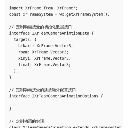
import XrFrame from 'XrFrame';

const xrFrameSystem = wx.getXrFrameSystem();

// 定制动画接受的初始化数据接口

interface IXrTeamCameraAnimtionData {

  targets: {

    hikari: XrFrame.Vector3;

    roam: XrFrame.Vector3;

    xinyi: XrFrame.Vector3;

    final: XrFrame.Vector3;

  },

}

// 定制动画接受的播放额外配置接口

interface IXrTeamCameraAnimationOptions {

}

// 定制动画的实现

class XrTeamCameraAnimation extends xrFrameSystem.An