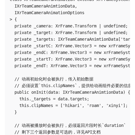
  IXrTeamCameraAnimtionData,

  IXrTeamCameraAnimationOptions

> {

  private _camera: XrFrame.Transform | undefined;

  private _target: XrFrame.Transform | undefined;

  private _targets: IXrTeamCameraAnimtionData['targe
  private _startC: XrFrame.Vector3 = new xrFrameSyst
  private _endC: XrFrame.Vector3 = new xrFrameSystem
  private _startT: XrFrame.Vector3 = new xrFrameSyst
  private _endT: XrFrame.Vector3 = new xrFrameSystem
  // 动画初始化时会被执行，传入初始数据

  // 必须设置`this.clipNames`，提供给动画组件必要的信息

  public onInit(data: IXrTeamCameraAnimtionData) {

    this._targets = data.targets;

    this.clipNames = ['hikari', 'roam', 'xinyi'];

  }

  // 动画被播放时会被执行，必须返回片段时长`duration`

  // 剩下三个返回参数是可选的，详见API文档
