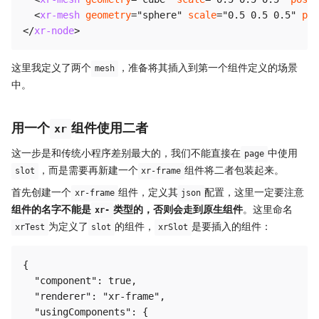
<
xr-mesh
geometry
=
"
sphere
"
scale
=
"
0.5 0.5 0.5
"
pos
</
xr-node
>
这里我定义了两个
，准备将其插入到第一个组件定义的场景
mesh
中。
用一个
组件使用二者
xr
这一步是和传统小程序差别最大的，我们不能直接在
中使用
page
，而是需要再新建一个
组件将二者包装起来。
slot
xr-frame
首先创建一个
组件，定义其
配置，这里一定要注意
xr-frame
json
组件的名字不能是
类型的，否则会走到原生组件
。这里命名
xr-
为定义了
的组件，
是要插入的组件：
xrTest
slot
xrSlot
{

  "component": true,

  "renderer": "xr-frame",

  "usingComponents": {
