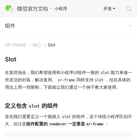
开发
小程序
组件
组件
XR-FRAME
/
核心
/
Slot
Slot
在某些场合，我们希望使用和小程序UI组件一致的
能力来做一
slot
些灵活的封装，解决复用。
同样支持
，但在具体的
xr-frame
slot
用法上用一些限制，下面就让我们通过一个例子教大家使用。
定义包含
的组件
slot
首先我们需要定义一个能插入
的组件，这个传统小程序区别不
slot
大，但注意
组件配置的
一定要是
：
renderer
xr-frame