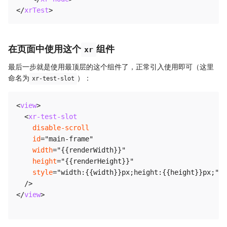
</
xrTest
>
在页面中使用这个
组件
xr
最后一步就是使用最顶层的这个组件了，正常引入使用即可（这里
命名为
）：
xr-test-slot
<
view
>
<
xr-test-slot
disable-scroll
id
=
"
main-frame
"
width
=
"
{{renderWidth}}
"
height
=
"
{{renderHeight}}
"
style
=
"
width:{{width}}px;height:{{height}}px;
"
/>
</
view
>