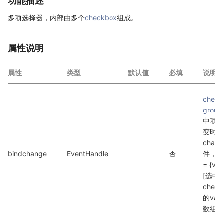
功能描述
多项选择器，内部由多个
checkbox
组成。
属性说明
属性
类型
默认值
必填
说明
check
group
中项
变时触
chan
bindchange
EventHandle
否
件，det
= {val
[选中
check
的val
数组]}