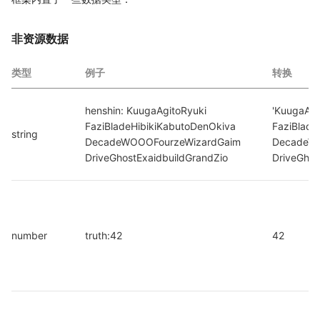
非资源数据
类型
例子
转换
henshin: KuugaAgitoRyuki 
'KuugaAgi
FaziBladeHibikiKabutoDenOkiva 
FaziBlade
string
DecadeWOOOFourzeWizardGaim 
DecadeWO
DriveGhostExaidbuildGrandZio
DriveGhos
number
truth:42
42