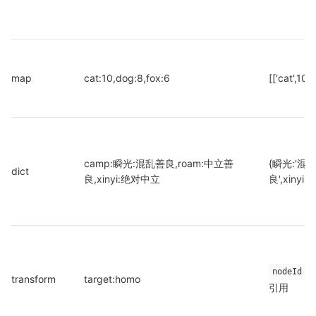
map
cat:10,dog:8,fox:6
[['cat',10],
camp:瞬光:混乱善良,roam:中立善
{瞬光:'混乱
dict
良,xinyi:绝对中立
良',xinyi
为
nodeId
transform
target:homo
引用