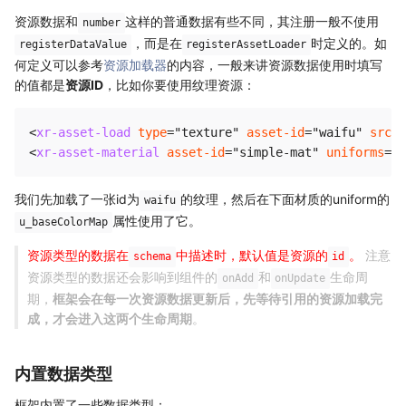
资源数据和
这样的普通数据有些不同，其注册一般不使用
number
，而是在
时定义的。如
registerDataValue
registerAssetLoader
何定义可以参考
资源加载器
的内容，一般来讲资源数据使用时填写
的值都是
资源ID
，比如你要使用纹理资源：
<
xr-asset-load
type
=
"
texture
"
asset-id
=
"
waifu
"
src
=
"
<
xr-asset-material
asset-id
=
"
simple-mat
"
uniforms
=
"
u
我们先加载了一张id为
的纹理，然后在下面材质的uniform的
waifu
属性使用了它。
u_baseColorMap
资源类型的数据在
中描述时，默认值是资源的
。
注意
schema
id
资源类型的数据还会影响到组件的
和
生命周
onAdd
onUpdate
期，
框架会在每一次资源数据更新后，先等待引用的资源加载完
成，才会进入这两个生命周期
。
内置数据类型
框架内置了一些数据类型：