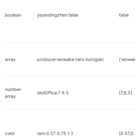
boolean
yiyandingzhen:false
false
array
producer:wowaka neru kurogaki
['wowaka',
number-
idolOffice:7 6 5
[7,6,5]
array
color
rem:0.57 0.75 1 1
[0.57,0.75,