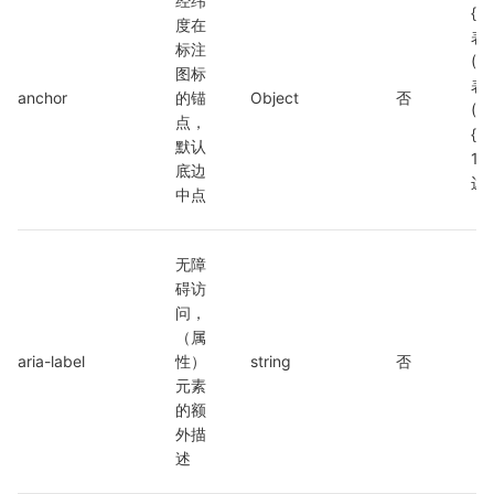
经纬
{x,
度在
表
标注
(0-
图标
表
anchor
的锚
Object
否
(0
点，
{x: 
默认
1}
底边
边
中点
无障
碍访
问，
（属
aria-label
性）
string
否
元素
的额
外描
述