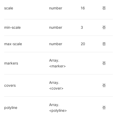
scale
number
16
否
min-scale
number
3
否
max-scale
number
20
否
Array.
markers
否
<marker>
Array.
covers
否
<cover>
Array.
polyline
否
<polyline>