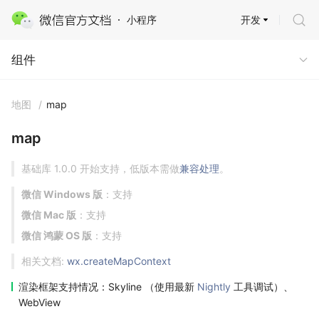
开发
小程序
组件
组件
地图
/
map
map
基础库 1.0.0 开始支持，低版本需做
兼容处理
。
微信 Windows 版
：支持
微信 Mac 版
：支持
微信 鸿蒙 OS 版
：支持
相关文档:
wx.createMapContext
渲染框架支持情况：Skyline （使用最新
Nightly
工具调试）、
WebView