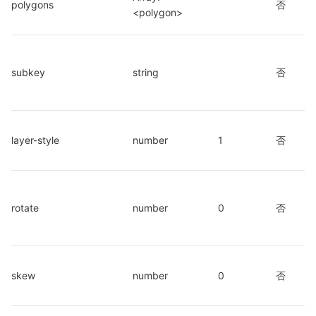
polygons
否
<polygon>
subkey
string
否
layer-style
number
1
否
rotate
number
0
否
skew
number
0
否