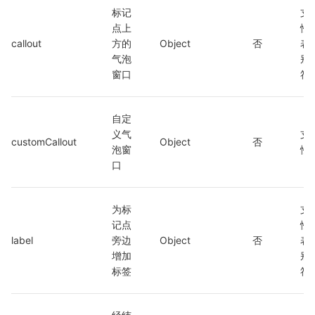
标记
支
点上
性
callout
方的
Object
否
表
气泡
别
窗口
符
自定
义气
支
customCallout
Object
否
泡窗
性
口
为标
支
记点
性
label
旁边
Object
否
表
增加
别
标签
符