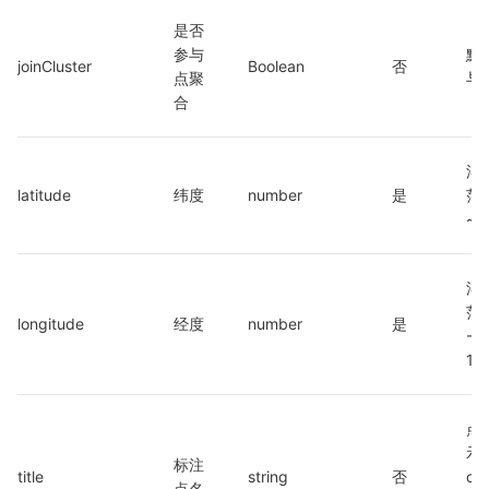
是否
参与
默
joinCluster
Boolean
否
点聚
与
合
浮
latitude
纬度
number
是
范围
~ 
浮
范围
longitude
经度
number
是
-18
18
点
示
标注
title
string
否
cal
点名