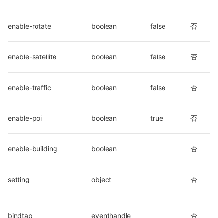
enable-rotate
boolean
false
否
enable-satellite
boolean
false
否
enable-traffic
boolean
false
否
enable-poi
boolean
true
否
enable-building
boolean
否
setting
object
否
bindtap
eventhandle
否