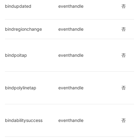
bindupdated
eventhandle
否
bindregionchange
eventhandle
否
bindpoitap
eventhandle
否
bindpolylinetap
eventhandle
否
bindabilitysuccess
eventhandle
否