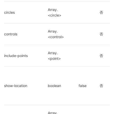
Array.
circles
否
<circle>
Array.
controls
否
<control>
Array.
include-points
否
<point>
show-location
boolean
false
否
Array.