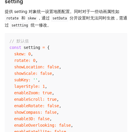
setting
提供 setting 对象统一设置地图配置。同时对于一些动画属性如
和
，通过
分开设置时无法同时生效，需通
rotate
skew
setData
过
统一修改。
settting
// 默认值
const
 setting 
=
{
skew
:
0
,
rotate
:
0
,
showLocation
:
false
,
showScale
:
false
,
subKey
:
''
,
layerStyle
:
1
,
enableZoom
:
true
,
enableScroll
:
true
,
enableRotate
:
false
,
showCompass
:
false
,
enable3D
:
false
,
enableOverlooking
:
false
,
enableSatellite
:
false
,