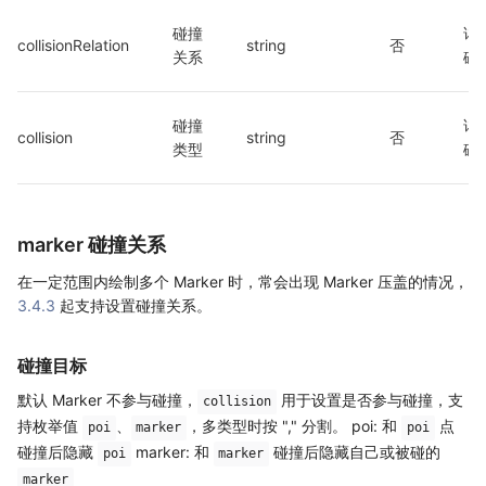
碰撞
详
collisionRelation
string
否
关系
碰
碰撞
详
collision
string
否
类型
碰
marker 碰撞关系
在一定范围内绘制多个 Marker 时，常会出现 Marker 压盖的情况，
3.4.3
起支持设置碰撞关系。
碰撞目标
默认 Marker 不参与碰撞，
用于设置是否参与碰撞，支
collision
持枚举值
、
，多类型时按 "," 分割。 poi: 和
点
poi
marker
poi
碰撞后隐藏
marker: 和
碰撞后隐藏自己或被碰的
poi
marker
marker