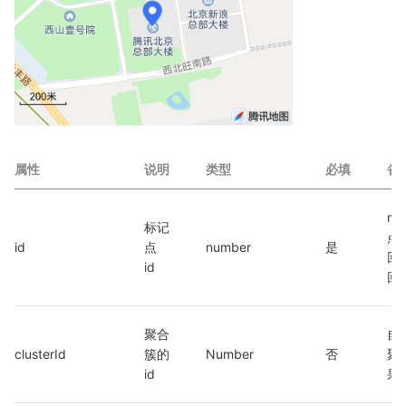
属性
说明
类型
必填
备
mar
标记
点
id
点 
number
是
回
id
回此
聚合
自
clusterId
簇的 
Number
否
聚
id
果