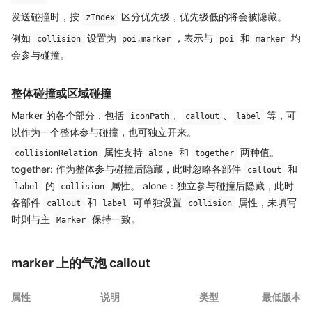
发送碰撞时，按
区分优先级，优先级低的将会被隐藏。
zIndex
例如
设置为
，表示与
和
均
collision
poi,marker
poi
marker
会参与碰撞。
整体碰撞或区域碰撞
Marker 的各个部分，包括
、
、
等，可
iconPath
callout
label
以作为一个整体参与碰撞，也可独立开来。
属性支持
和
两种值。
collisionRelation
alone
together
together: 作为整体参与碰撞后隐藏，此时忽略各部件
和
callout
的
属性。 alone：独立参与碰撞后隐藏，此时
label
collision
各部件
和
可单独设置
属性，未填写
callout
label
collision
时则与主
保持一致。
Marker
marker 上的气泡 callout
属性
说明
类型
最低版本