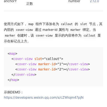
anchorY
number
2.12.0
正数
使用方式如下，
组件下添加名为
的
节点，其
map
callout
slot
内部的
通过 marker-id 属性与
绑定。当
cover-view
marker
创建时，该
显示的内容将作为
显
marker
cover-view
callout
示在标记点上方。
<
map
>
<
cover-view
slot
=
"
callout
"
>
<
cover-view
marker-id
=
"
1
"
>
</
cover-view
>
<
cover-view
marker-id
=
"
2
"
>
</
cover-view
>
</
cover-view
>
</
map
>
示例DEMO：
https://developers.weixin.qq.com/s/cZWIojm47pjN