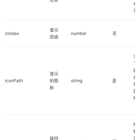
在
忽
显示
zIndex
number
否
层级
项
下
路
显示
持
iconPath
的图
string
是
径
标
路
码
（
2
顺
转
旋转
度