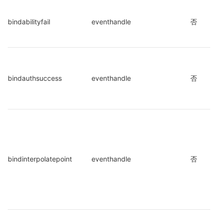
bindabilityfail
eventhandle
否
bindauthsuccess
eventhandle
否
bindinterpolatepoint
eventhandle
否