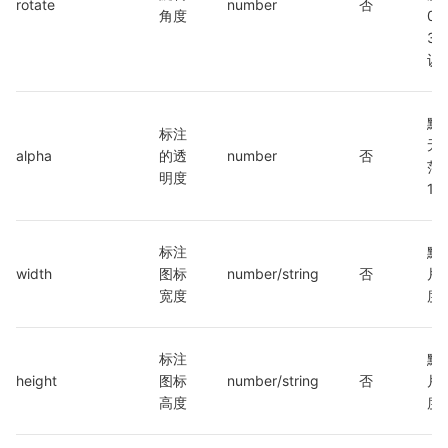
rotate
number
否
角度
0 ~
3
认为
默
标注
无
alpha
的透
number
否
范围
明度
1
标注
默
width
图标
number/string
否
片
宽度
度
标注
默
height
图标
number/string
否
片
高度
度