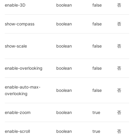
enable-3D
boolean
false
否
show-compass
boolean
false
否
show-scale
boolean
false
否
enable-overlooking
boolean
false
否
enable-auto-max-
boolean
false
否
overlooking
enable-zoom
boolean
true
否
enable-scroll
boolean
true
否