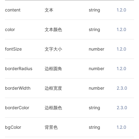
content
文本
string
1.2.0
color
文本颜色
string
1.2.0
fontSize
文字大小
number
1.2.0
borderRadius
边框圆角
number
1.2.0
borderWidth
边框宽度
number
2.3.0
borderColor
边框颜色
string
2.3.0
bgColor
背景色
string
1.2.0