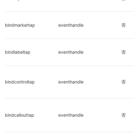
bindmarkertap
eventhandle
否
bindlabeltap
eventhandle
否
bindcontroltap
eventhandle
否
bindcallouttap
eventhandle
否