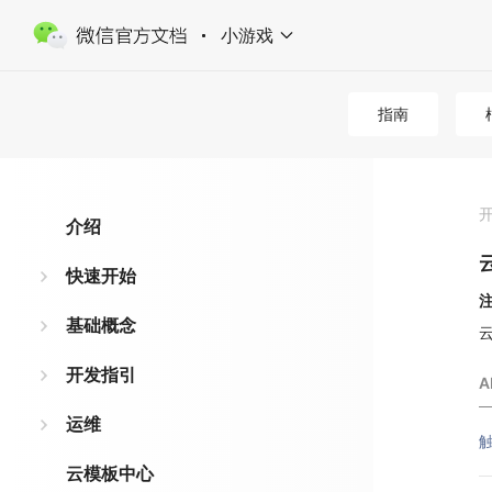
小游戏
指南
介绍
快速开始
注
基础概念
云
开发指引
A
运维
云模板中心