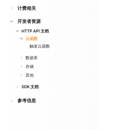
计费相关
开发者资源
HTTP API 文档
云函数
触发云函数
数据库
存储
其他
SDK 文档
参考信息