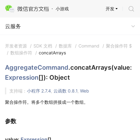
开发
小游戏
云服务 · 云开发
云服务
开发者资源
/
SDK 文档
/
数据库
/
Command
/
聚合操作符 $
/
数组操作符
/
concatArrays
AggregateCommand
.concatArrays(value:
Expression
[]): Object
支持端：
小程序 2.7.4
,
云函数 0.8.1
,
Web
聚合操作符。将多个数组拼接成一个数组。
参数
value:
Expression
[]