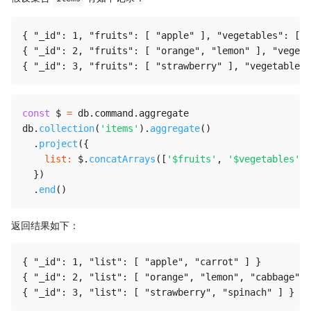
{ "_id": 1, "fruits": [ "apple" ], "vegetables": [ "
{ "_id": 2, "fruits": [ "orange", "lemon" ], "vegeta
const
 $ 
=
 db
.
command
.
aggregate

db
.
collection
(
'items'
)
.
aggregate
(
)
.
project
(
{
list
:
 $
.
concatArrays
(
[
'$fruits'
,
'$vegetables'
]
)
}
)
.
end
(
)
返回结果如下：
{ "_id": 1, "list": [ "apple", "carrot" ] }

{ "_id": 2, "list": [ "orange", "lemon", "cabbage" ]