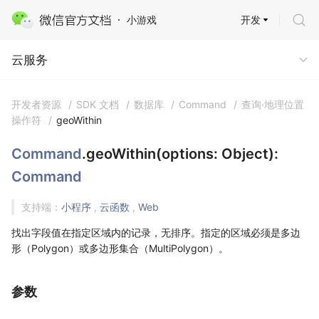
开发
小游戏
云服务 · 云开发
云服务
开发者资源
/
SDK 文档
/
数据库
/
Command
/
查询·地理位置
操作符
/
geoWithin
Command
.geoWithin(options: Object):
Command
支持端：
小程序
,
云函数
,
Web
找出字段值在指定区域内的记录，无排序。指定的区域必须是多边
形（Polygon）或多边形集合（MultiPolygon）。
参数