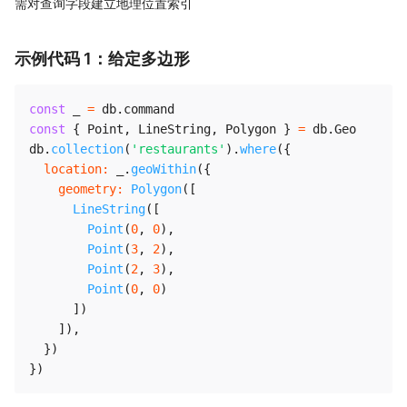
需对查询字段建立地理位置索引
示例代码 1：给定多边形
const
 _ 
=
 db
.
const
{
 Point
,
 LineString
,
 Polygon 
}
=
 db
.
Geo

db
.
collection
(
'restaurants'
)
.
where
(
{
location
:
 _
.
geoWithin
(
{
geometry
:
Polygon
(
[
LineString
(
[
Point
(
0
,
0
)
,
Point
(
3
,
2
)
,
Point
(
2
,
3
)
,
Point
(
0
,
0
)
]
)
]
)
,
}
)
}
)