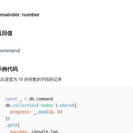
emainder: number
返回值
ommand
示例代码
找出进度为 10 的倍数的字段的记录
const
 _ 
=
 db
.
command

db
.
collection
(
'todos'
)
.
where
(
{
progress
:
 _
.
mod
(
10
,
0
)
}
)
.
get
(
{
success
:
 console
.
log
,