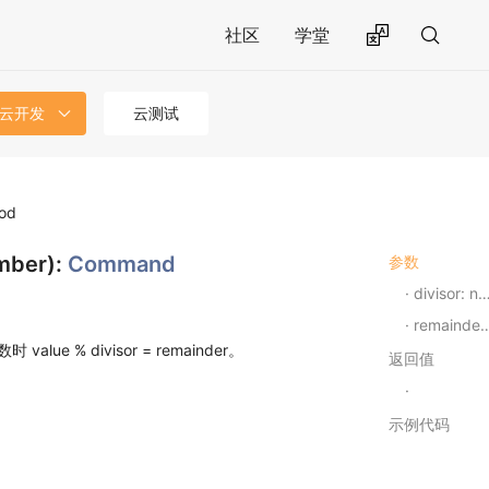
社区
学堂
 云开发
云测试
od
umber):
Command
参数
divisor: number
remainder: number
ue % divisor = remainder。
返回值
示例代码