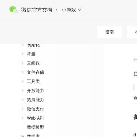
开发者资源
小游戏
HTTP API 文档
SDK 文档
指南
(index)
初始化
常量
云函数
文件存储
工具类
开放能力
查
拓展能力
微信支付
Web API
数据模型
d
数据库