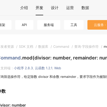
介绍
开发
设计
运营
数据
框架
API
服务端
工具
云服务 ·
开发者资源
/
SDK 文档
/
数据库
/
Command
/
查询·字段操作符
/
m
Command
.mod(divisor: number, remainder: n
支持端：
小程序 2.8.3
,
云函数 1.2.1
,
Web
询筛选操作符，给定除数 divisor 和余数 remainder，要求字段作为被除数时 val
参数
ivisor: number