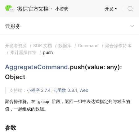
开发
小游戏
云服务 · 云开发
云服务
开发者资源
/
SDK 文档
/
数据库
/
Command
/
聚合操作符 $
/
累计器操作符
/
push
AggregateCommand
.push(value: any):
Object
支持端：
小程序 2.7.4
,
云函数 0.8.1
,
Web
聚合操作符。在
阶段，返回一组中表达式指定列与对应的
group
值，一起组成的数组。
参数