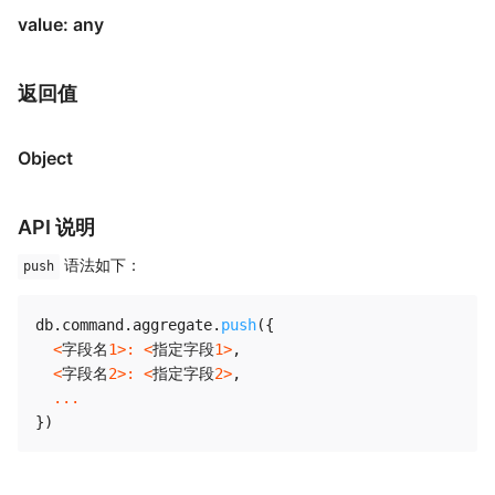
value: any
返回值
Object
API 说明
语法如下：
push
db
.
command
.
aggregate
.
push
(
{
<
字段名
1
>
:
<
指定字段
1
>
,
<
字段名
2
>
:
<
指定字段
2
>
,
...
}
)