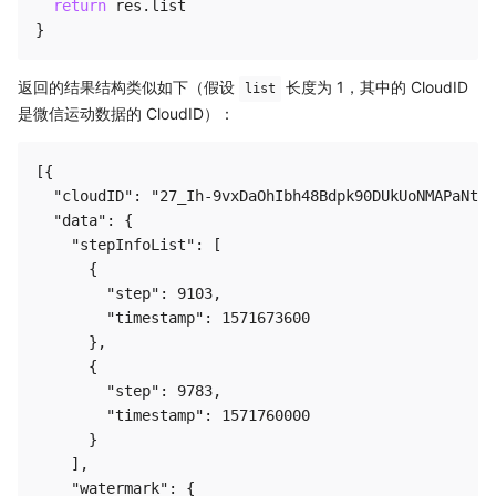
return
 res
.
}
返回的结果结构类似如下（假设
长度为 1，其中的 CloudID
list
是微信运动数据的 CloudID）：
[{

  "cloudID": "27_Ih-9vxDaOhIbh48Bdpk90DUkUoNMAPaNtg7
  "data": {

    "stepInfoList": [

      {

        "step": 9103,

        "timestamp": 1571673600

      },

      {

        "step": 9783,

        "timestamp": 1571760000

      }

    ],

    "watermark": {
