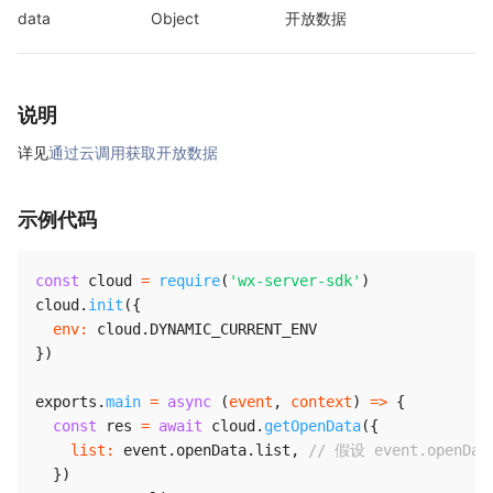
data
Object
开放数据
说明
详见
通过云调用获取开放数据
示例代码
const
 cloud 
=
require
(
'wx-server-sdk'
)
cloud
.
init
(
{
env
:
 cloud
.
DYNAMIC_CURRENT_ENV
}
)
exports
.
main
=
async
(
event
,
 context
)
=>
{
const
 res 
=
await
 cloud
.
getOpenData
(
{
list
:
 event
.
openData
.
list
,
// 假设 event.openD
}
)