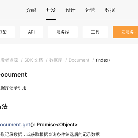
介绍
开发
设计
运营
数据
框架
API
服务端
工具
云服务 ·
开发者资源
/
SDK 文档
/
数据库
/
Document
/
(index)
Document
数据库记录引用
方法
ocument.get
(): Promise<Object>
获取记录数据，或获取根据查询条件筛选后的记录数据