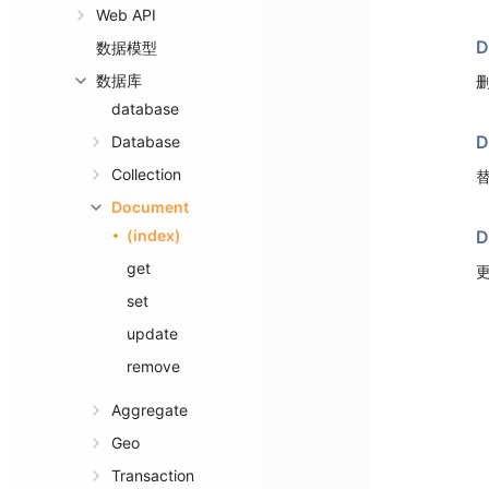
Web API
D
数据模型
数据库
database
D
Database
Collection
Document
(index)
D
get
set
update
remove
Aggregate
Geo
Transaction