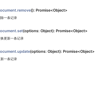
ocument.remove
(): Promise<Object>
删除一条记录
ocument.set
(options: Object): Promise<Object>
替换更新一条记录
ocument.update
(options: Object): Promise<Object>
更新一条记录