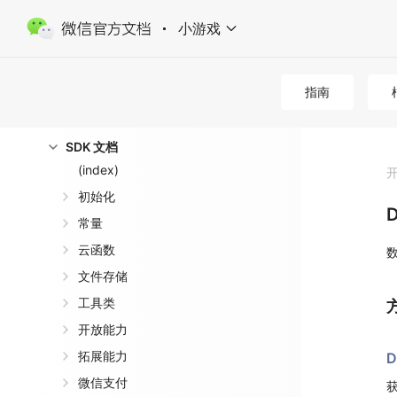
云模板中心
小游戏
计费相关
开发者资源
指南
HTTP API 文档
SDK 文档
(index)
初始化
常量
云函数
文件存储
工具类
开放能力
拓展能力
D
微信支付