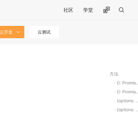
社区
学堂
 云开发
云测试
方法
(): Promise<Object>
(): Promise<Object>
(options: Object): Promise<Object>
(options: Object): Promise<Object>