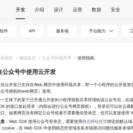
开发
介绍
设计
运营
数据
安全
组件
API
服务端
平台能力
开发指引
/
微信生态
/
公众号环境共享
/
使用指南
在公众号中使用云开发
微信云开发已支持在Web 网页中使用环境共享，即一个小程序的云开发
公众号授权的web网页）使用。
同一主体下的某个已开通云开发的小程序授权共享环境给该公众号后，在该
SDK 的接口发起登录（内部会进行公众号网页授权），登录后可以在云
接口。如果网页没有绑定公众号或者不需要微信登录态，也可以直接使用 W
注意
：Web SDK 使用公众号登录态，需要使用
静态网站托管
绑定的默认域名
 cookie，在 Web SDK 中使用静态托管域名私有链路访问微信服务来保