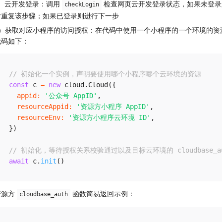
1）云开发登录：调用
检查网页云开发登录状态，如果未登
checkLogin
后重复该步骤；如果已登录则进行下一步
2）获取对应小程序的访问授权：在代码中使用一个小程序的一个环境的资
代码如下：
// 初始化一个实例，声明要使用哪个小程序哪个云环境的资源
const
 c 
=
new
cloud
.
Cloud
(
{
appid
:
'公众号 AppID'
,
resourceAppid
:
'资源方小程序 AppID'
,
resourceEnv
:
'资源方小程序云环境 ID'
,
}
)
// 初始化，等待授权关系校验通过以及目标云环境的 cloudbase_a
await
 c
.
init
(
)
资源方
函数简易返回示例：
cloudbase_auth