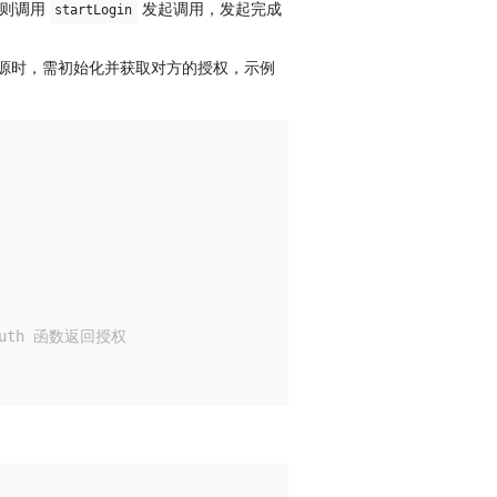
录则调用
发起调用，发起完成
startLogin
源时，需初始化并获取对方的授权，示例
uth 函数返回授权