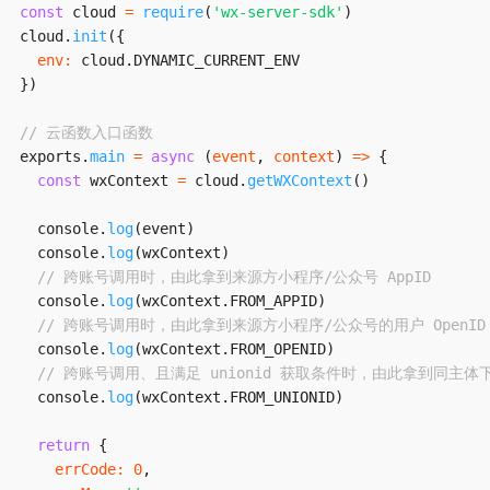
const
 cloud 
=
require
(
'wx-server-sdk'
)
cloud
.
init
(
{
env
:
 cloud
.
DYNAMIC_CURRENT_ENV
}
)
// 云函数入口函数
exports
.
main
=
async
(
event
,
 context
)
=>
{
const
 wxContext 
=
 cloud
.
getWXContext
(
)
  console
.
log
(
event
)
  console
.
log
(
wxContext
)
// 跨账号调用时，由此拿到来源方小程序/公众号 AppID
  console
.
log
(
wxContext
.
FROM_APPID
)
// 跨账号调用时，由此拿到来源方小程序/公众号的用户 OpenID
  console
.
log
(
wxContext
.
FROM_OPENID
)
// 跨账号调用、且满足 unionid 获取条件时，由此拿到同主体下的
  console
.
log
(
wxContext
.
FROM_UNIONID
)
return
{
errCode
:
0
,