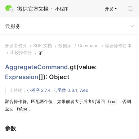
开发
小程序
云服务
云服务
开发者资源
/
SDK 文档
/
数据库
/
Command
/
聚合操作符 $
/
比较操作符
/
gt
AggregateCommand
.gt(value:
Expression
[]): Object
支持端：
小程序 2.7.4
,
云函数 0.8.1
,
Web
聚合操作符。匹配两个值，如果前者大于后者则返回
，否则
true
返回
。
false
参数