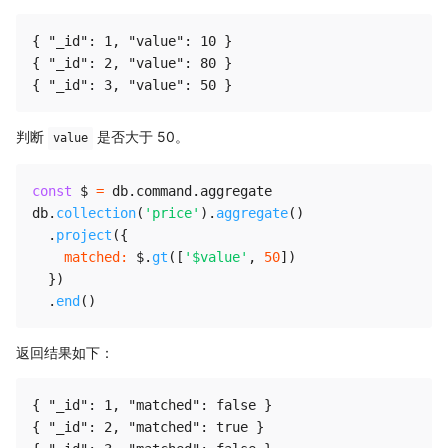
{ "_id": 1, "value": 10 }

{ "_id": 2, "value": 80 }

判断
是否大于 50。
value
const
 $ 
=
 db
.
command
.
aggregate

db
.
collection
(
'price'
)
.
aggregate
(
)
.
project
(
{
matched
:
 $
.
gt
(
[
'$value'
,
50
]
)
}
)
.
end
(
)
返回结果如下：
{ "_id": 1, "matched": false }

{ "_id": 2, "matched": true }
