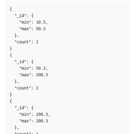
{

  "_id": {

    "min": 10.5,

    "max": 50.3

  },

  "count": 2

}

{

  "_id": {

    "min": 50.3,

    "max": 200.3

  },

  "count": 2

}

{

  "_id": {

    "min": 200.3,

    "max": 200.3

  },
