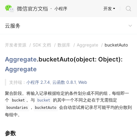
开发
小程序
云服务
云服务
开发者资源
/
SDK 文档
/
数据库
/
Aggregate
/
bucketAuto
Aggregate
.bucketAuto(object: Object):
Aggregate
支持端：
小程序 2.7.4
,
云函数 0.8.1
,
Web
聚合阶段。将输入记录根据给定的条件划分成不同的组，每组即一
个
。与
的其中一个不同之处在于无需指定
bucket
bucket
，
会自动尝试将记录尽可能平均的分散到
boundaries
bucketAuto
每组中。
参数