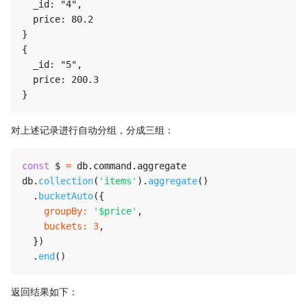
  _id: "4",

  price: 80.2

}

{

  _id: "5",

  price: 200.3

对上述记录进行自动分组，分成三组：
const
 $ 
=
 db
.
command
.
aggregate

db
.
collection
(
'items'
)
.
aggregate
(
)
.
bucketAuto
(
{
groupBy
:
'$price'
,
buckets
:
3
,
}
)
.
end
(
)
返回结果如下：