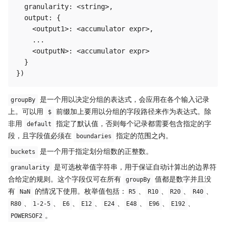
  granularity: <string>,

  output: {

    <output1>: <accumulator expr>,

    ...

    <outputN>: <accumulator expr>

  }

是一个用以决定分组的表达式，会应用在各个输入记录
groupBy
上。可以用
前缀加上要用以分组的字段路径来作为表达式。除
$
非用
指定了默认值，否则每个记录都需要包含指定的字
default
段，且字段值必须在
指定的范围之内。
boundaries
是一个用于指定划分组数的正整数。
buckets
是可选枚举值字符串，用于保证自动计算出的边界符
granularity
合给定的规则。这个字段仅可在所有
值都是数字并且没
groupBy
有
的情况下使用。枚举值包括：
、
、
、
、
NaN
R5
R10
R20
R40
、
、
、
、
、
、
、
、
R80
1-2-5
E6
E12
E24
E48
E96
E192
。
POWERSOF2