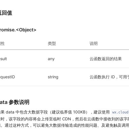
返回值
romise.<Object>
属性
类型
说明
sult
any
云函数返回的结果
equestID
string
云函数执行 ID，可
data 参数说明
果 data 中包含大数据字段（建议临界值 100KB），建议使用
wx.cloud
数时，该字段的内容将会上传至临时 CDN，然后在云函数中接收到的该字段值
问。通过这种方式，可以避免大数据传输造成的性能问题、及避免触及调