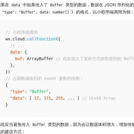
如果在
中如果传入了
类型的数据，数据在 JSON 序列化
data
Buffer
的格式，以小程序端调用为例
 "type": "Buffer", data: number[] }
// 小程序端调用
wx
.
cloud
.
callFunction
(
{
// ...
data
:
{
buf
:
 ArrayBuffer 
// 此处填入了某种方式获取得到的 Buff
}
,
}
)
// 云函数端收到的 event 参数的结构：
{
"type"
:
"Buffer"
,
"data"
:
[
17
,
371
,
255
,
...
]
// Uint8 Array
}
因此应当避免传入
类型的数据，因为会让数据体积增大，增加传
Buffer
代的建议方式：