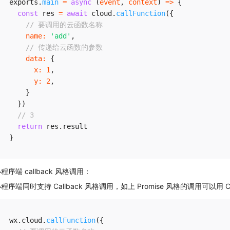
exports
.
main
=
async
(
event
,
 context
)
=>
{
const
 res 
=
await
 cloud
.
callFunction
(
{
// 要调用的云函数名称
name
:
'add'
,
// 传递给云函数的参数
data
:
{
x
:
1
,
y
:
2
,
}
}
)
// 3
return
 res
.
}
程序端 callback 风格调用：
程序端同时支持 Callback 风格调用，如上 Promise 风格的调用可以用 Ca
wx
.
cloud
.
callFunction
(
{