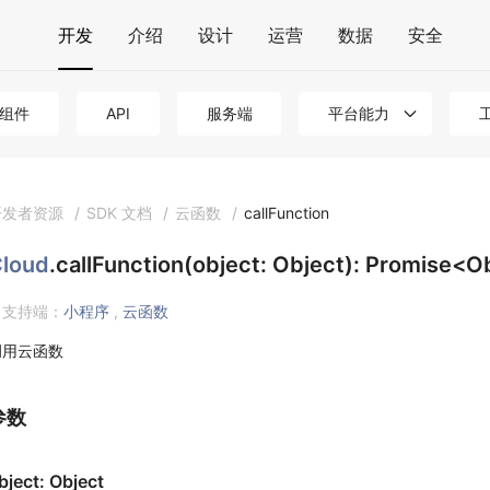
开发
介绍
设计
运营
数据
安全
组件
API
服务端
平台能力
开发者资源
/
SDK 文档
/
云函数
/
callFunction
loud
.callFunction(object: Object): Promise<O
支持端：
小程序
,
云函数
调用云函数
参数
bject: Object