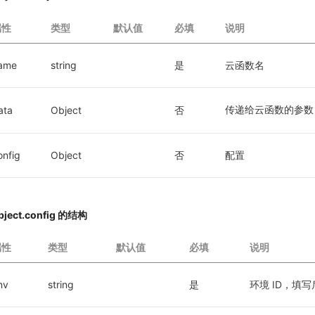
属性
类型
默认值
必填
说明
ame
string
是
云函数名
传递给云函数的参数
ata
Object
否
onfig
Object
否
配置
bject.config 的结构
属性
类型
默认值
必填
说明
nv
string
是
环境 ID，填写后