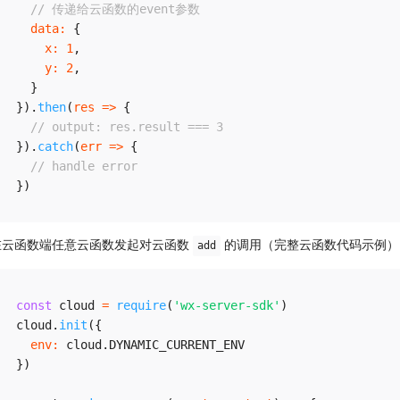
// 传递给云函数的event参数
data
:
{
x
:
1
,
y
:
2
,
}
}
)
.
then
(
res
=>
{
// output: res.result === 3
}
)
.
catch
(
err
=>
{
// handle error
}
)
在云函数端任意云函数发起对云函数
的调用（完整云函数代码示例）
add
const
 cloud 
=
require
(
'wx-server-sdk'
)
cloud
.
init
(
{
env
:
 cloud
.
DYNAMIC_CURRENT_ENV
}
)