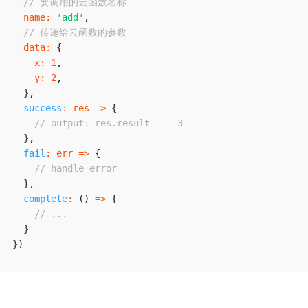
// 要调用的云函数名称
name
:
'add'
,
// 传递给云函数的参数
data
:
{
x
:
1
,
y
:
2
,
}
,
success
:
res
=>
{
// output: res.result === 3
}
,
fail
:
err
=>
{
// handle error
}
,
complete
:
(
)
=>
{
// ...
}
}
)