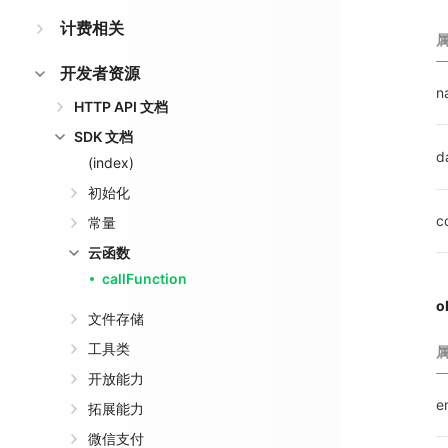
计费相关
开发者资源
n
HTTP API 文档
SDK 文档
d
(index)
初始化
c
常量
云函数
callFunction
o
文件存储
工具类
开放能力
e
拓展能力
微信支付