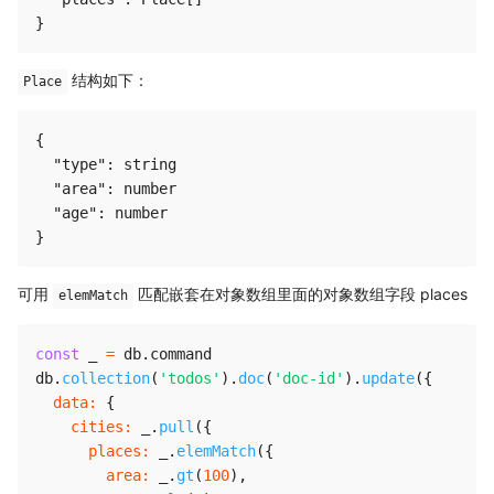
结构如下：
Place
{

  "type": string

  "area": number

  "age": number

可用
匹配嵌套在对象数组里面的对象数组字段 places
elemMatch
const
 _ 
=
 db
.
command

db
.
collection
(
'todos'
)
.
doc
(
'doc-id'
)
.
update
(
{
data
:
{
cities
:
 _
.
pull
(
{
places
:
 _
.
elemMatch
(
{
area
:
 _
.
gt
(
100
)
,