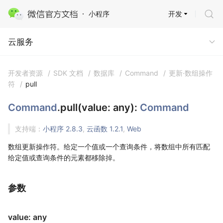
开发
小程序
云服务
云服务
开发者资源
/
SDK 文档
/
数据库
/
Command
/
更新·数组操作
符
/
pull
Command
.pull(value: any):
Command
支持端：
小程序 2.8.3
,
云函数 1.2.1
,
Web
数组更新操作符。给定一个值或一个查询条件，将数组中所有匹配
给定值或查询条件的元素都移除掉。
参数
value: any