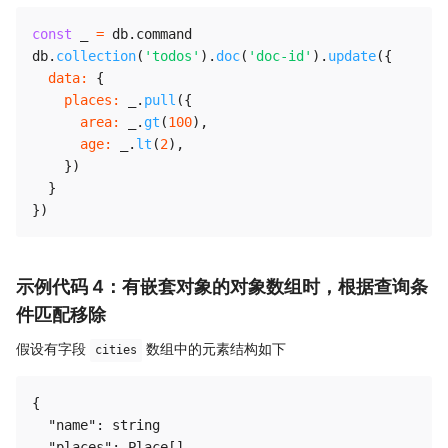
const
 _ 
=
 db
.
command

db
.
collection
(
'todos'
)
.
doc
(
'doc-id'
)
.
update
(
{
data
:
{
places
:
 _
.
pull
(
{
area
:
 _
.
gt
(
100
)
,
age
:
 _
.
lt
(
2
)
,
}
)
}
}
)
示例代码 4：有嵌套对象的对象数组时，根据查询条
件匹配移除
假设有字段
数组中的元素结构如下
cities
{

  "name": string

  "places": Place[]
