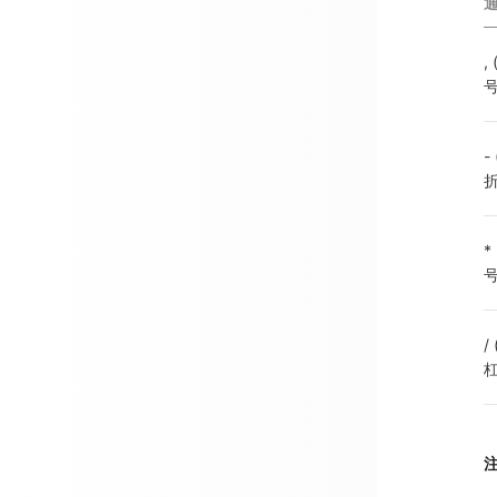
,
号
-
折
*
号
/
杠