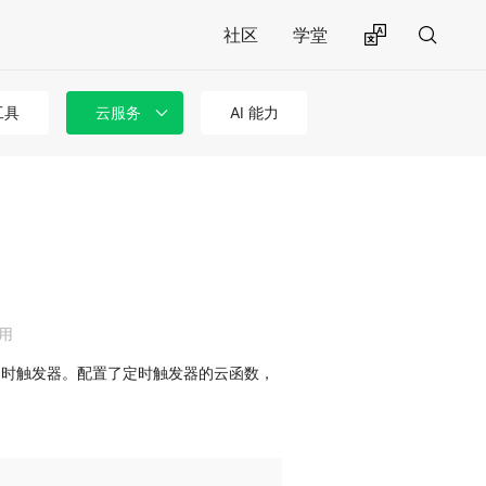
社区
学堂
工具
云服务
AI 能力
调用
定时触发器。配置了定时触发器的云函数，