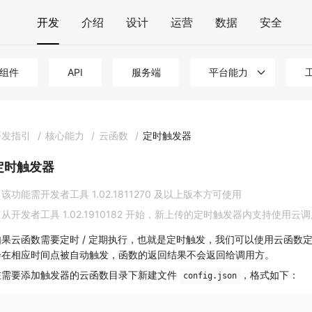
开发
介绍
设计
运营
数据
安全
组件
API
服务端
平台能力
开发指引
/
核心能力
/
云函数
/
定时触发器
定时触发器
该功能需开发者工具 1.02.1811270 及以上版本方可使用
从开发者工具 1.02.1910182 开始，新上传的定时触发器内支持使用云
如果云函数需要定时 / 定期执行，也就是定时触发，我们可以使用云函数
会在相应时间点被自动触发，函数的返回结果不会返回给调用方。
在需要添加触发器的云函数目录下新建文件
，格式如下：
config.json