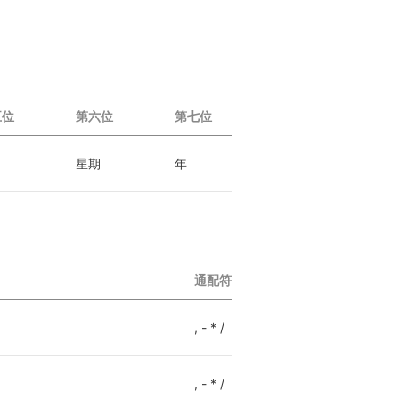
五位
第六位
第七位
星期
年
通配符
, - * /
, - * /