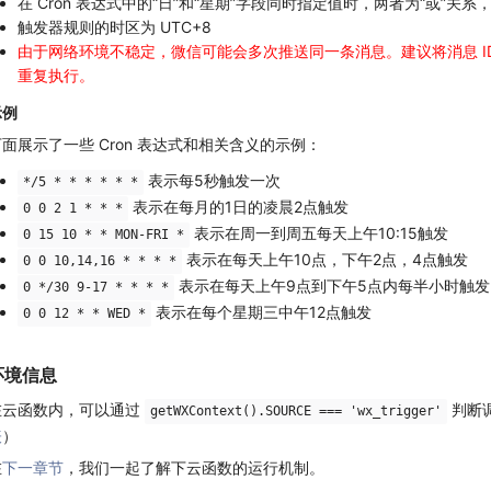
在 Cron 表达式中的“日”和“星期”字段同时指定值时，两者为“或”
触发器规则的时区为 UTC+8
由于网络环境不稳定，微信可能会多次推送同一条消息。建议将消息 I
重复执行。
示例
下面展示了一些 Cron 表达式和相关含义的示例：
表示每5秒触发一次
*/5 * * * * * *
表示在每月的1日的凌晨2点触发
0 0 2 1 * * *
表示在周一到周五每天上午10:15触发
0 15 10 * * MON-FRI *
表示在每天上午10点，下午2点，4点触发
0 0 10,14,16 * * * *
表示在每天上午9点到下午5点内每半小时触发
0 */30 9-17 * * * *
表示在每个星期三中午12点触发
0 0 12 * * WED *
环境信息
在云函数内，可以通过
判断
getWXContext().SOURCE === 'wx_trigger'
表
）
在
下一章节
，我们一起了解下云函数的运行机制。