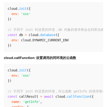
cloud
.
init
(
{
env
:
'xxx'
}
)
// 不同于 init 时设置的环境，db 对象的请求将会去到和当
const
 db 
=
 cloud
.
database
(
{
env
:
 cloud
.
DYNAMIC_CURRENT_ENV
}
)
cloud.callFunction: 设置调用的同环境的云函数
cloud
.
init
(
{
env
:
'xxx'
}
)
// 不同于 init 时设置的环境，对云函数 getInfo 的请
const
 callResult 
=
await
 cloud
.
callFunction
(
{
name
:
'getInfo'
,
config
:
{