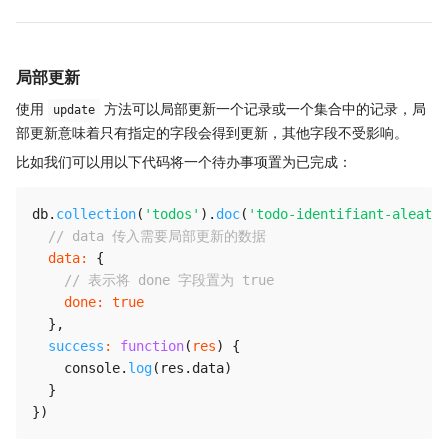
局部更新
使用
方法可以局部更新一个记录或一个集合中的记录，局
update
部更新意味着只有指定的字段会得到更新，其他字段不受影响。
比如我们可以用以下代码将一个待办事项置为已完成：
db
.
collection
(
'todos'
)
.
doc
(
'todo-identifiant-aleatoi
// data 传入需要局部更新的数据
data
:
{
// 表示将 done 字段置为 true
done
:
true
}
,
success
:
function
(
res
)
{
    console
.
log
(
res
.
data
)
}
}
)