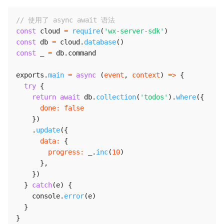
// 使用了 async await 语法
const
 cloud 
=
require
(
'wx-server-sdk'
)
const
 db 
=
 cloud
.
database
(
)
const
 _ 
=
 db
.
command

exports
.
main
=
async
(
event
,
 context
)
=>
{
try
{
return
await
 db
.
collection
(
'todos'
)
.
where
(
{
done
:
false
}
)
.
update
(
{
data
:
{
progress
:
 _
.
inc
(
10
)
}
,
}
)
}
catch
(
e
)
{
    console
.
error
(
e
)
}
}