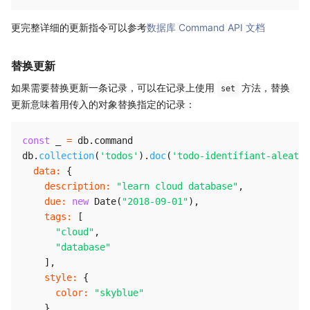
更完整详细的更新指令可以参考
数据库 Command API 文档
替换更新
如果需要替换更新一条记录，可以在记录上使用
方法，替换
set
更新意味着用传入的对象替换指定的记录：
const
 _ 
=
 db
.
command

db
.
collection
(
'todos'
)
.
doc
(
'todo-identifiant-aleatoi
data
:
{
description
:
"learn cloud database"
,
due
:
new
Date
(
"2018-09-01"
)
,
tags
:
[
"cloud"
,
"database"
]
,
style
:
{
color
:
"skyblue"
}
,