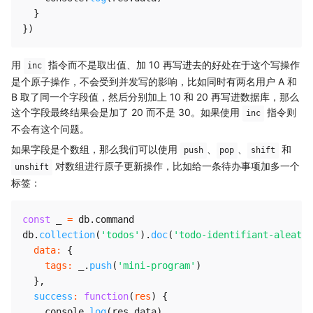
}
}
)
用
指令而不是取出值、加 10 再写进去的好处在于这个写操作
inc
是个原子操作，不会受到并发写的影响，比如同时有两名用户 A 和
B 取了同一个字段值，然后分别加上 10 和 20 再写进数据库，那么
这个字段最终结果会是加了 20 而不是 30。如果使用
指令则
inc
不会有这个问题。
如果字段是个数组，那么我们可以使用
、
、
和
push
pop
shift
对数组进行原子更新操作，比如给一条待办事项加多一个
unshift
标签：
const
 _ 
=
 db
.
command

db
.
collection
(
'todos'
)
.
doc
(
'todo-identifiant-aleatoi
data
:
{
tags
:
 _
.
push
(
'mini-program'
)
}
,
success
:
function
(
res
)
{
    console
.
log
(
res
.
data
)