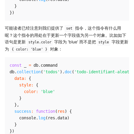
}
}
)
可能读者已经注意到我们提供了
指令，这个指令有什么用
set
呢？这个指令的用处在于更新一个字段值为另一个对象。比如如下
语句是更新
字段为 'blue' 而不是把
字段更新
style.color
style
为
对象：
{ color: 'blue' }
const
 _ 
=
 db
.
command

db
.
collection
(
'todos'
)
.
doc
(
'todo-identifiant-aleatoi
data
:
{
style
:
{
color
:
'blue'
}
}
,
success
:
function
(
res
)
{
    console
.
log
(
res
.
data
)
}
}
)