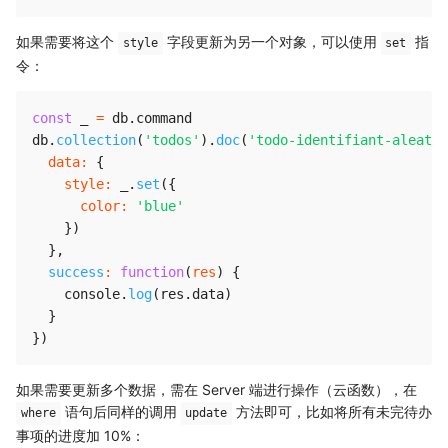
如果需要将这个
字段更新为另一个对象，可以使用
指
style
set
令：
const
 _ 
=
 db
.
command

db
.
collection
(
'todos'
)
.
doc
(
'todo-identifiant-aleatoi
data
:
{
style
:
 _
.
set
(
{
color
:
'blue'
}
)
}
,
success
:
function
(
res
)
{
    console
.
log
(
res
.
data
)
}
}
)
如果需要更新多个数据，需在 Server 端进行操作（云函数），在
语句后同样的调用
方法即可，比如将所有未完待办
where
update
事项的进度加 10%：