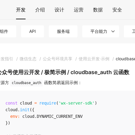
开发
介绍
设计
运营
数据
安全
组件
API
服务端
平台能力
开发指引
/
微信生态
/
公众号环境共享
/
使用云开发·示例
/
cloudba
公众号使用云开发 / 极简示例 / cloudbase_auth 云函数
资源方
函数简易返回示例：
cloudbase_auth
const
 cloud 
=
require
(
'wx-server-sdk'
)
cloud
.
init
(
{
env
:
 cloud
.
DYNAMIC_CURRENT_ENV
}
)