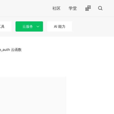
社区
学堂
工具
云服务
AI 能力
se_auth 云函数