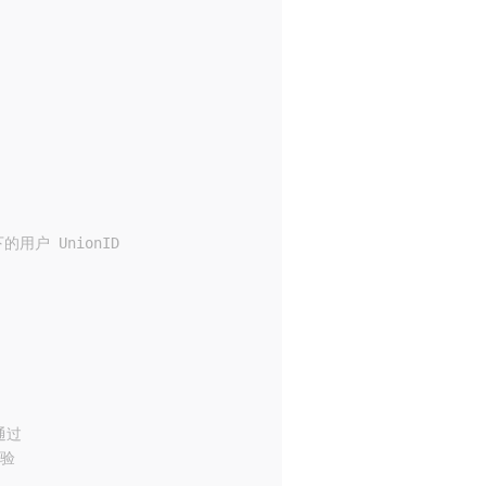
用户 UnionID
通过
校验