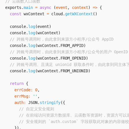
// 云函数入口函数
exports
.
main
=
async
(
event
,
 context
)
=>
{
const
 wxContext 
=
 cloud
.
getWXContext
(
)
  console
.
log
(
event
)
  console
.
log
(
wxContext
)
// 跨账号调用时，由此拿到来源方小程序/公众号 AppID
  console
.
log
(
wxContext
.
FROM_APPID
)
// 跨账号调用时，由此拿到来源方小程序/公众号的用户 OpenID
  console
.
log
(
wxContext
.
FROM_OPENID
)
// 跨账号调用、且满足 unionid 获取条件时，由此拿到同主体下的
  console
.
log
(
wxContext
.
FROM_UNIONID
)
return
{
errCode
:
0
,
errMsg
:
''
,
auth
:
JSON
.
stringify
(
{
// 自定义安全规则
// 在前端访问资源方数据库、云函数等资源时，资源方可以
// 安全规则的 `auth.custom` 字段获取此对象的内容做
}
)
,