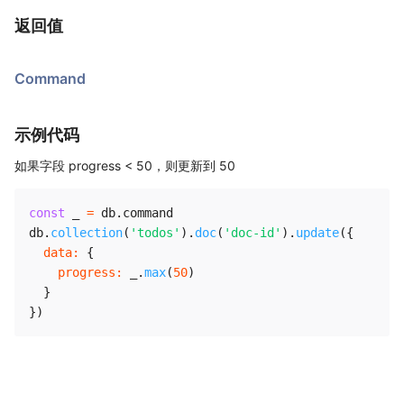
返回值
Command
示例代码
如果字段 progress < 50，则更新到 50
const
 _ 
=
 db
.
command

db
.
collection
(
'todos'
)
.
doc
(
'doc-id'
)
.
update
(
{
data
:
{
progress
:
 _
.
max
(
50
)
}
}
)