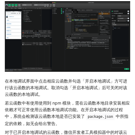
在本地调试界面中点击相应云函数并勾选「开启本地调试」方可进
行该云函数的本地调试。取消勾选「开启本地调试」后可关闭对该
云函数的本地调试。
若云函数中有使用使用到 npm 模块，需在云函数本地目录安装相应
依赖才可正常使用云函数本地调试功能。在开启本地调试的过程
中，系统会检测该云函数本地是否已安装了
中所指
package.json
定的依赖，如无会给出警告。
对于已开启本地调试的云函数，微信开发者工具模拟器中的对该云