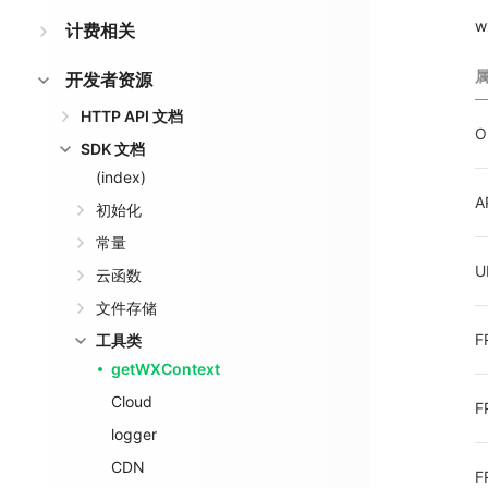
w
计费相关
开发者资源
HTTP API 文档
O
SDK 文档
(index)
A
初始化
常量
U
云函数
文件存储
F
工具类
getWXContext
Cloud
F
logger
CDN
F