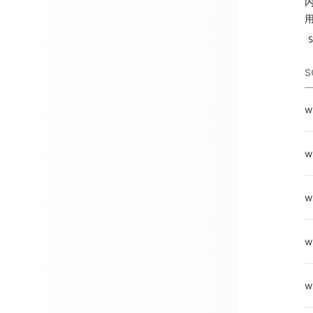
内
S
S
w
w
w
w
w