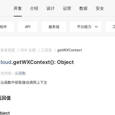
开发
介绍
设计
运营
数据
安全
组件
API
服务端
平台能力
开发者资源
/
SDK 文档
/
工具类
/
getWXContext
loud
.getWXContext(): Object
支持端：
云函数
在云函数中获取微信调用上下文
返回值
bject