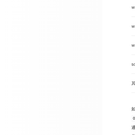
w
w
w
s
O