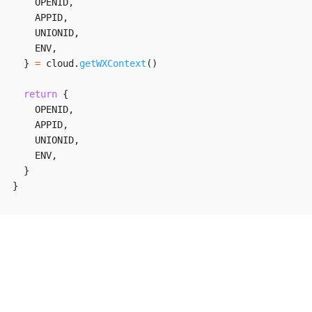
OPENID
,
APPID
,
UNIONID
,
ENV
,
}
=
 cloud
.
getWXContext
(
)
return
{
OPENID
,
APPID
,
UNIONID
,
ENV
,
}
}