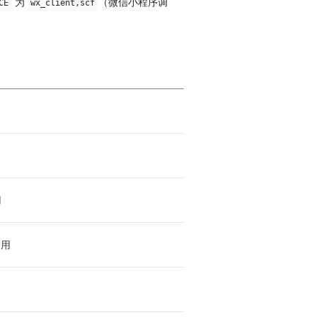
为
（微信小程序调
CE
wx_client,scf
用
调用