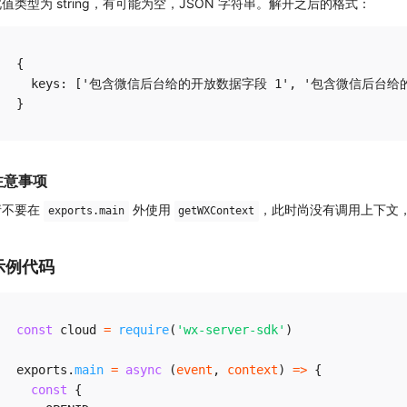
值类型为 string，有可能为空，JSON 字符串。解开之后的格式：
{

  keys: ['包含微信后台给的开放数据字段 1', '包含微信后台给的
注意事项
请不要在
外使用
，此时尚没有调用上下文
exports.main
getWXContext
示例代码
const
 cloud 
=
require
(
'wx-server-sdk'
)
exports
.
main
=
async
(
event
,
 context
)
=>
{
const
{