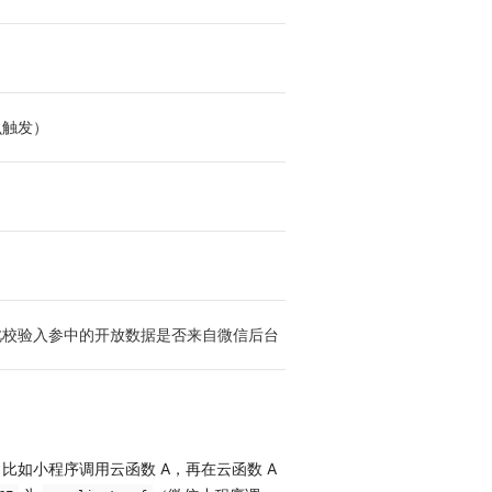
么触发）
此校验入参中的开放数据是否来自微信后台
如小程序调用云函数 A，再在云函数 A