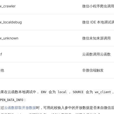
x_crawler
微信小程序爬虫调
x_localdebug
微信 IDE 本地调试
x_unknown
微信未知来源调用
cf
云函数调用云函数
其他
非微信端触发
如果在云函数本地调试中，
会为
，
会为
ENV
local
SOURCE
wx_client
:
PEN_DATA_INFO
通过
云函数获取开放数据
时，可用此校验入参中的开放数据是否来自微信