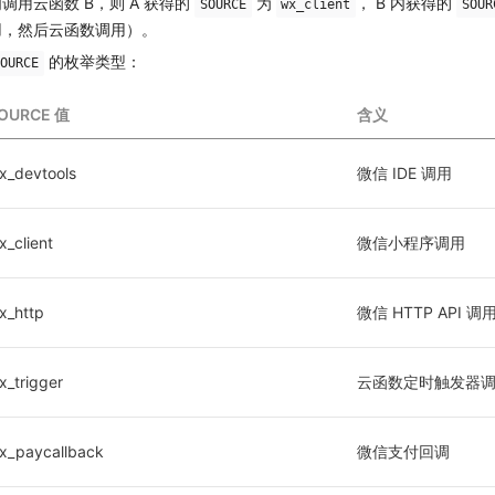
调用云函数 B，则 A 获得的
为
， B 内获得的
SOURCE
wx_client
SOUR
用，然后云函数调用）。
的枚举类型：
OURCE
OURCE 值
含义
x_devtools
微信 IDE 调用
x_client
微信小程序调用
x_http
微信 HTTP API 调
x_trigger
云函数定时触发器
x_paycallback
微信支付回调