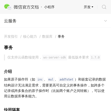
开发
小程序
云服务
云服务
开发指引
/
核心能力
/
数据库
/
事务
事务
仅支持云函数端使用，
最低版本要求
wx-server-sdk
1.7.0
介绍
如果原子操作符（如
、
、
）和嵌套记录的数据
inc
mul
addToSet
结构设计无法满足需求，需要更高可自定义的事务操作，如跨多个
记录或跨多集合的原子操作时（比如两个账户之间转账），可以使
用云数据库事务能力。
快照隔离