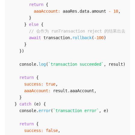
return
{
aaaAccount
:
 aaaRes
.
data
.
amount 
-
10
,
}
}
else
{
// 会作为 runTransaction reject 的结果出去
await
 transaction
.
rollback
(
-
100
)
}
}
)
    console
.
log
(
`
transaction succeeded
`
,
 result
)
return
{
success
:
true
,
aaaAccount
:
 result
.
aaaAccount
,
}
}
catch
(
e
)
{
    console
.
error
(
`
transaction error
`
,
 e
)
return
{
success
:
false
,