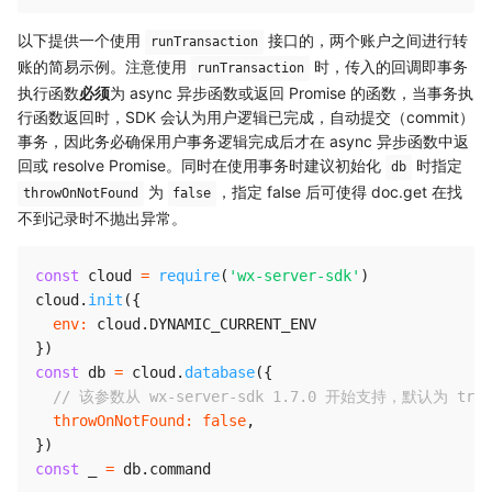
以下提供一个使用
接口的，两个账户之间进行转
runTransaction
账的简易示例。注意使用
时，传入的回调即事务
runTransaction
执行函数
必须
为 async 异步函数或返回 Promise 的函数，当事务执
行函数返回时，SDK 会认为用户逻辑已完成，自动提交（commit）
事务，因此务必确保用户事务逻辑完成后才在 async 异步函数中返
回或 resolve Promise。同时在使用事务时建议初始化
时指定
db
为
，指定 false 后可使得 doc.get 在找
throwOnNotFound
false
不到记录时不抛出异常。
const
 cloud 
=
require
(
'wx-server-sdk'
)
cloud
.
init
(
{
env
:
 cloud
.
DYNAMIC_CURRENT_ENV
}
)
const
 db 
=
 cloud
.
database
(
{
// 该参数从 wx-server-sdk 1.7.0 开始支持，默认为 t
throwOnNotFound
:
false
,
}
)
const
 _ 
=
 db
.
command
