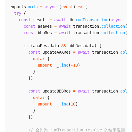
exports
.
main
=
async
(
event
)
=>
{
try
{
const
 result 
=
await
 db
.
runTransaction
(
async
tra
const
 aaaRes 
=
await
 transaction
.
collection
(
'a
const
 bbbRes 
=
await
 transaction
.
collection
(
'a
if
(
aaaRes
.
data 
&&
 bbbRes
.
data
)
{
const
 updateAAARes 
=
await
 transaction
.
colle
data
:
{
amount
:
 _
.
inc
(
-
10
)
}
}
)
const
 updateBBBRes 
=
await
 transaction
.
colle
data
:
{
amount
:
 _
.
inc
(
10
)
}
}
)
// 会作为 runTransaction resolve 的结果返回