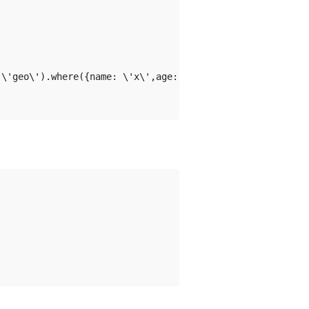
(\'geo\').where({name: \'x\',age: _.gt(10).and(_.lt(20)),