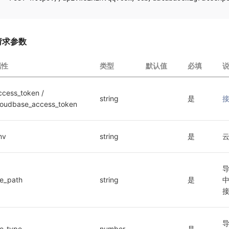
请求参数
属性
类型
默认值
必填
ccess_token / 
string
是
loudbase_access_token
nv
string
是
云
ile_path
string
是
ile_type
number
是