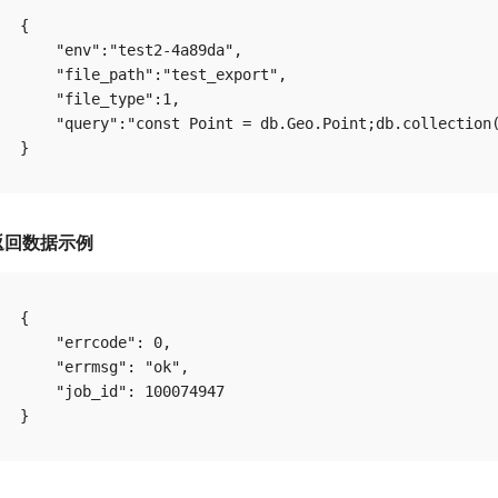
{

    "env":"test2-4a89da",

    "file_path":"test_export",

    "file_type":1,

    "query":"const Point = db.Geo.Point;db.collection
返回数据示例
{

    "errcode": 0,

    "errmsg": "ok",

    "job_id": 100074947
