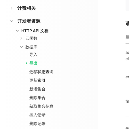
计费相关
开发者资源
HTTP API 文档
云函数
数据库
a
导入
c
导出
迁移状态查询
e
更新索引
新增集合
删除集合
f
获取集合信息
插入记录
删除记录
f