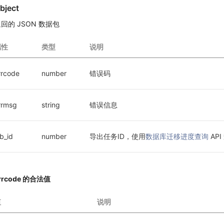
bject
回的 JSON 数据包
属性
类型
说明
rrcode
number
错误码
rrmsg
string
错误信息
ob_id
number
导出任务ID，使用
数据库迁移进度查询
 A
rrcode 的合法值
值
说明