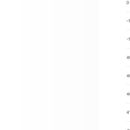
0
-
-
4
4
4
4