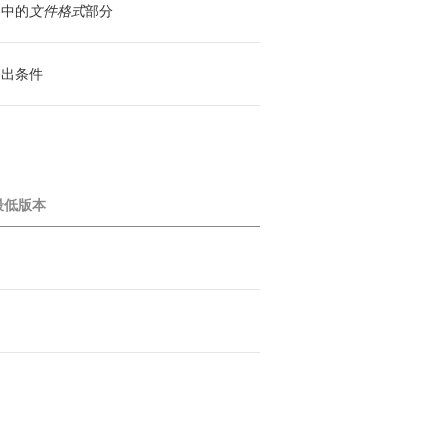
引
中的
文件格式
部分
导出条件
最低版本