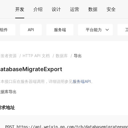
开发
介绍
设计
运营
数据
安全
组件
API
服务端
平台能力
开发者资源
/
HTTP API 文档
/
数据库
/
导出
atabaseMigrateExport
本接口应在服务器端调用，详细说明参见
服务端API
。
数据库导出
请求地址