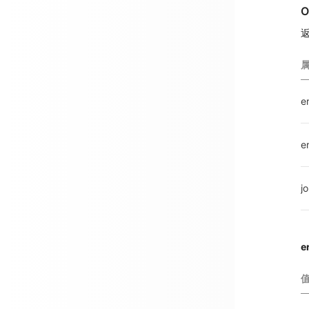
O
返
e
e
j
e