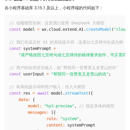
在小程序基础库 3.15.1 及以上，小程序端的代码如下：
// 创建模型实例，这里我们使用 DeepSeek 大模型
const
 model 
=
 wx
.
cloud
.
extend
.
AI
.
createModel
(
"cloudb
// 我们先设定好 AI 的系统提示词，这里以七言绝句生成为例
const
 systemPrompt 
=
"请严格按照七言绝句或七言律诗的格律要求创作，平仄需符
// 用户的自然语言输入，如‘帮我写一首赞美玉龙雪山的诗’
const
 userInput 
=
"帮我写一首赞美玉龙雪山的诗"
;
// 将系统提示词和用户输入，传入大模型
const
 res 
=
await
 model
.
streamText
(
{
data
:
{
model
:
"hy3-preview"
,
// 指定具体的模型
messages
:
[
{
role
:
"system"
,
content
:
 systemPrompt
