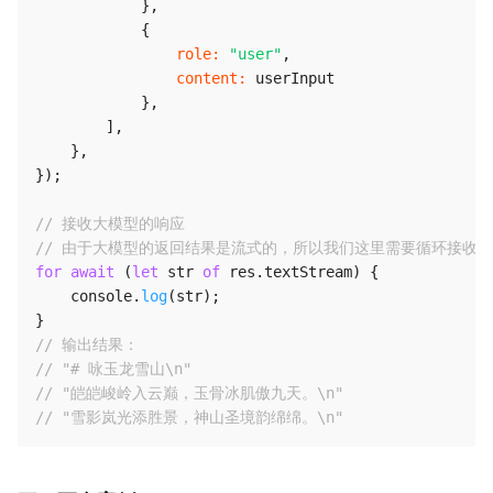
}
,
{
role
:
"user"
,
content
:
 userInput

}
,
]
,
}
,
}
)
;
// 接收大模型的响应
// 由于大模型的返回结果是流式的，所以我们这里需要循环接收
for
await
(
let
 str 
of
 res
.
textStream
)
{
    console
.
log
(
str
)
;
}
// 输出结果：
// "# 咏玉龙雪山\n"
// "皑皑峻岭入云巅，玉骨冰肌傲九天。\n"
// "雪影岚光添胜景，神山圣境韵绵绵。\n"