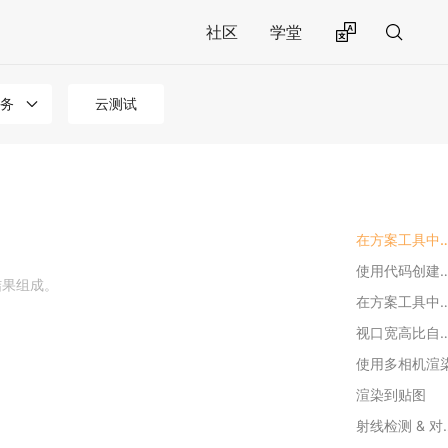
社区
学堂
务
云测试
在方案工具中创建Cam
使用代码创建Cam
结果组成。
在方案工具中查看相机
视口宽高比
使用多相机渲
渲染到贴图
射线检测