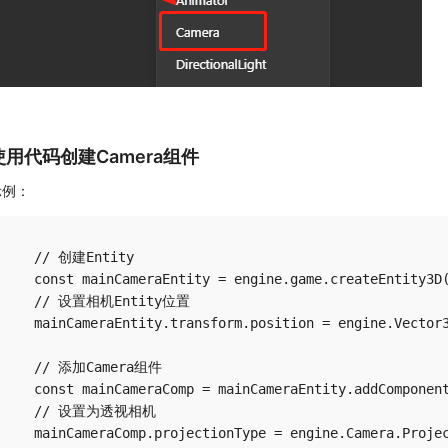
使用代码创建Camera组件
示例：
  // 创建Entity

  const mainCameraEntity = engine.game.createEntity3D(
  // 设置相机Entity位置

  mainCameraEntity.transform.position = engine.Vector3
  // 添加Camera组件

  const mainCameraComp = mainCameraEntity.addComponent
  // 设置为透视相机

  mainCameraComp.projectionType = engine.Camera.Projec