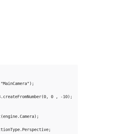
"MainCamera");

.createFromNumber(0, 0 , -10);

(engine.Camera);

tionType.Perspective;
