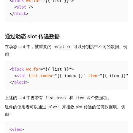
<
block
wx:
for
=
"
{{ list }}
"
>
<
slot
/>
</
block
>
通过动态 slot 传递数据
在动态 slot 中，被重复的
可以分别携带不同的数据。例
<slot />
如：
<
block
wx:
for
=
"
{{ list }}
"
>
<
slot
list-index
=
"
{{ index }}
"
item
=
"
{{ item }}
"
/
</
block
>
上述的 slot 中携带有
和
两个数据项。
list-index
item
组件的使用者可以通过
来接收 slot 传递的任何数据项。例
slot:
如：
<
view
>