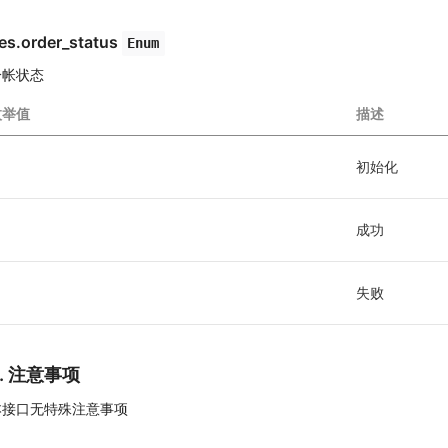
es.order_status
Enum
分帐状态
枚举值
描述
初始化 
成功
失败
5. 注意事项
本接口无特殊注意事项