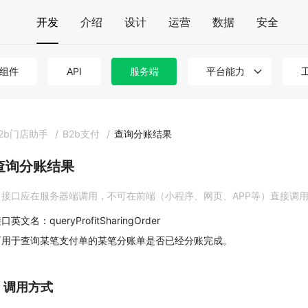
开发
介绍
设计
运营
数据
安全
组件
API
服务端
平台能力
2b门店助手
/
B2b支付
/
查询分账结果
查询分账结果
接口应在服务器端调用，不可在前端（小程序、网页、APP等）直接调
口英文名：queryProfitSharingOrder
可用于查询某笔支付单的某笔分账单是否已经分账完成。
1. 调用方式