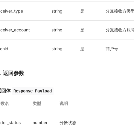
eceiver_type
string
是
分账接收方类
eceiver_account
string
是
分账接收方账
chid
string
是
商户号
3. 返回参数
返回体
Response Payload
参数名
类型
说明
rder_status
number
分帐状态