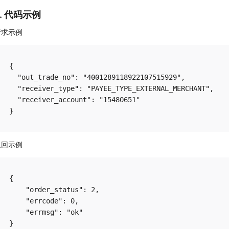
6. 代码示例
请求示例
{

  "out_trade_no": "4001289118922107515929",

  "receiver_type": "PAYEE_TYPE_EXTERNAL_MERCHANT",

  "receiver_account": "15480651"

返回示例
{

    "order_status": 2,

    "errcode": 0,

    "errmsg": "ok"
