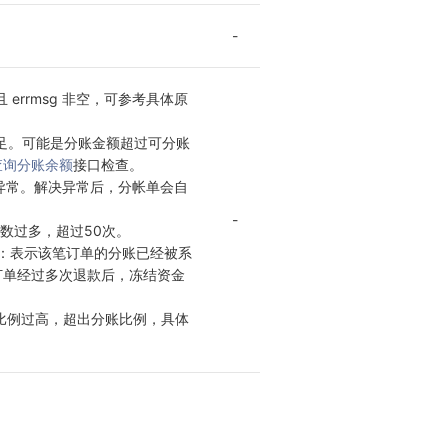
-
，且 errmsg 非空，可参考具体原
余额不足。可能是分账金额超过可分账
查询分账余额
接口检查。

账号异常。解决异常后，分帐单会自
-
分账次数过多，超过50次。

完结）：表示该笔订单的分账已经被系
订单经过多次退款后，冻结资金
CENT：比例过高，超出分账比例，具体