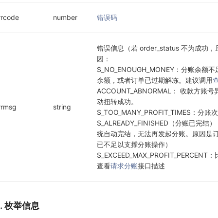
rrcode
number
错误码
错误信息（若 order_status 不为成功
因：

S_NO_ENOUGH_MONEY：分账
余额，或者订单已过期解冻。建议调用
ACCOUNT_ABNORMAL： 收款方
动扭转成功。

rrmsg
string
S_TOO_MANY_PROFIT_TIMES：
S_ALREADY_FINISHED（分账已
统自动完结，无法再发起分账。原因是
已不足以支撑分账操作）

S_EXCEED_MAX_PROFIT_PER
查看
请求分账
接口描述
4. 枚举信息