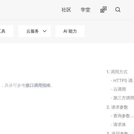
社区
学堂
工具
云服务
AI 能力
1. 调用方式
HTTPS 调用
用，具体可参考
接口调用指南
。
云调用
第三方调
2. 请求参数
查询参数 Query String Parameters
请求体
3. 返回参数