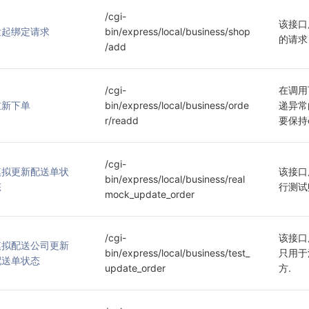
/cgi-
该接口
发起绑定请求
bin/express/local/business/shop
的请求
/add
/cgi-
在调用
重新下单
bin/express/local/business/orde
递异常
r/readd
要保持o
/cgi-
模拟更新配送单状
该接口
bin/express/local/business/real
态
行测试
mock_update_order
/cgi-
该接口
模拟配送公司更新
bin/express/local/business/test_
只用于
配送单状态
update_order
方.