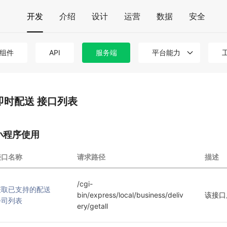
开发
介绍
设计
运营
数据
安全
组件
API
服务端
平台能力
即时配送 接口列表
小程序使用
接口名称
请求路径
描述
/cgi-
获取已支持的配送
bin/express/local/business/deliv
该接口
公司列表
ery/getall