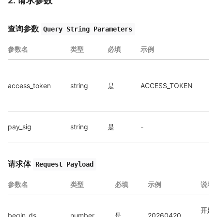
2. 请求参数
查询参数
Query String Parameters
参数名
类型
必填
示例
access_token
string
是
ACCESS_TOKEN
a
a
pay_sig
string
是
-
请求体
Request Payload
参数名
类型
必填
示例
说明
开始
begin_ds
number
是
20260420