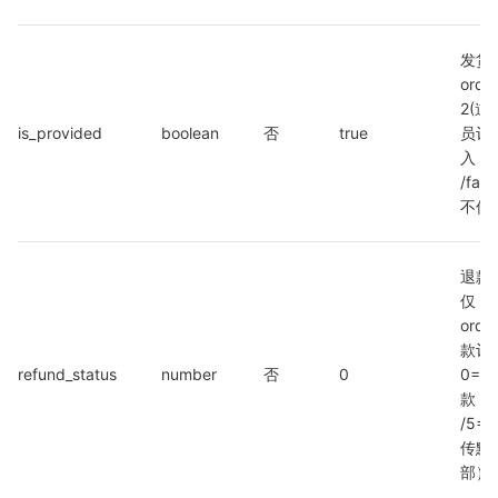
发货
orde
2(道
is_provided
boolean
否
true
员订
入；t
/fa
不传默
退款
仅 
orde
款订
refund_status
number
否
0
0=全
款 /
/5
传默
部）