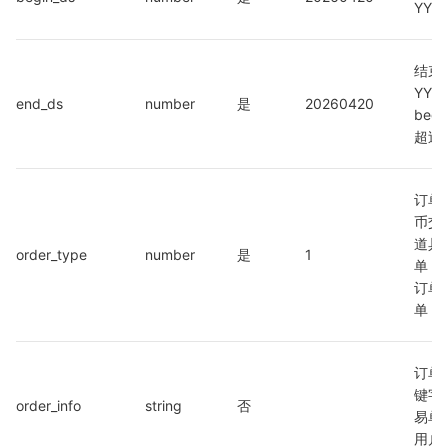
YYY
结束
YYY
end_ds
number
是
20260420
beg
超过 
订单
币交易
道具
order_type
number
是
1
单 /
订单 
单
订单
键字
order_info
string
否
易单
用户I