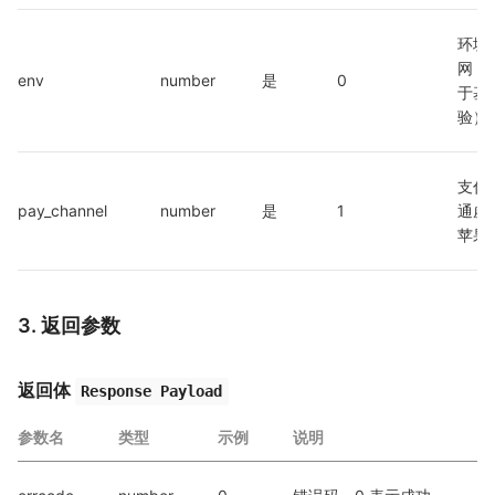
环境
网 /
env
number
是
0
于基
验）
支付
pay_channel
number
是
1
通虚拟
苹果I
3. 返回参数
返回体
Response Payload
参数名
类型
示例
说明