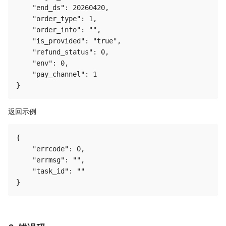
    "end_ds": 20260420,

    "order_type": 1,

    "order_info": "",

    "is_provided": "true",

    "refund_status": 0,

    "env": 0,

    "pay_channel": 1

返回示例
{

    "errcode": 0,

    "errmsg": "",

    "task_id": ""
