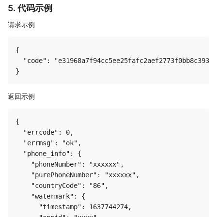
5. 代码示例
请求示例
{

  "code": "e31968a7f94cc5ee25fafc2aef2773f0bb8c3937b
返回示例
{

  "errcode": 0,

  "errmsg": "ok",

  "phone_info": {

    "phoneNumber": "xxxxxx",

    "purePhoneNumber": "xxxxxx",

    "countryCode": "86",

    "watermark": {

      "timestamp": 1637744274,
