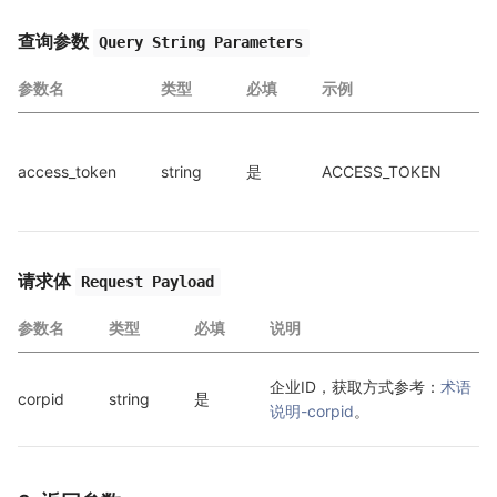
查询参数
Query String Parameters
参数名
类型
必填
示例
access_token
string
是
ACCESS_TOKEN
a
a
请求体
Request Payload
参数名
类型
必填
说明
企业ID，获取方式参考：
术语
corpid
string
是
说明-corpid
。