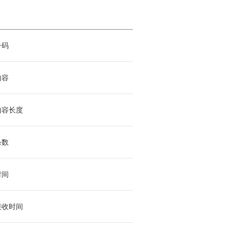
号码
内容
内容长度
条数
时间
接收时间