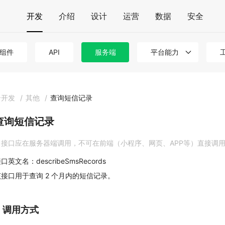
开发
介绍
设计
运营
数据
安全
组件
API
服务端
平台能力
云开发
/
其他
/
查询短信记录
查询短信记录
接口应在服务器端调用，不可在前端（小程序、网页、APP等）直接调
口英文名：describeSmsRecords
该接口用于查询 2 个月内的短信记录。
1. 调用方式