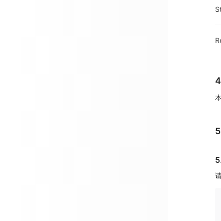
S
R
5