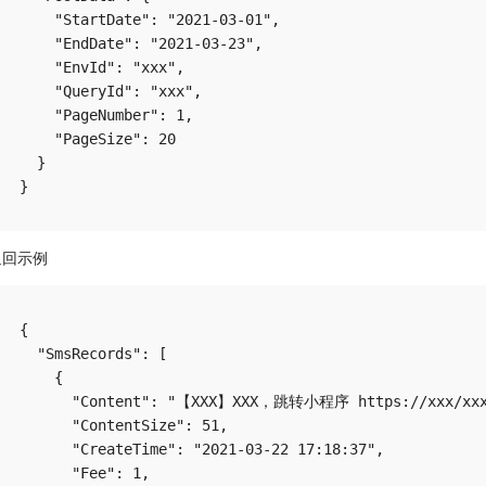
    "StartDate": "2021-03-01",

    "EndDate": "2021-03-23",

    "EnvId": "xxx",

    "QueryId": "xxx",

    "PageNumber": 1,

    "PageSize": 20

  }

返回示例
{

  "SmsRecords": [

    {

      "Content": "【XXX】XXX，跳转小程序 https://xxx/xx
      "ContentSize": 51,

      "CreateTime": "2021-03-22 17:18:37",

      "Fee": 1,
