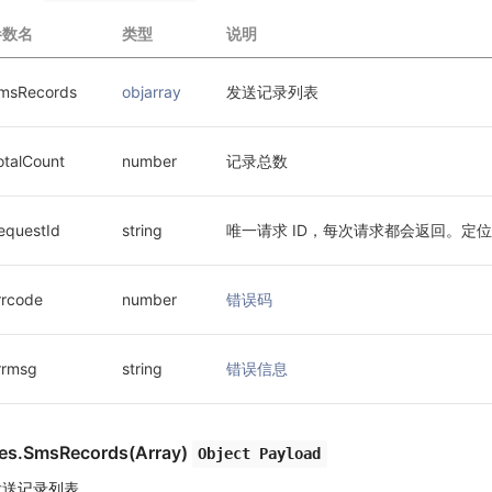
参数名
类型
说明
msRecords
objarray
发送记录列表
otalCount
number
记录总数
equestId
string
唯一请求 ID，每次请求都会返回。定位问
rrcode
number
错误码
rrmsg
string
错误信息
es.SmsRecords(Array)
Object Payload
发送记录列表