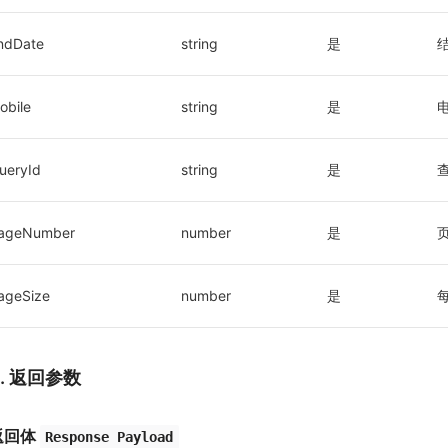
ndDate
string
是
结
obile
string
是
ueryId
string
是
查
ageNumber
number
是
页
ageSize
number
是
3. 返回参数
返回体
Response Payload