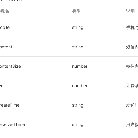
参数名
类型
说明
obile
string
手机
ontent
string
短信
ontentSize
number
短信
ee
number
计费
reateTime
string
发送
ReceivedTime	
string
用户