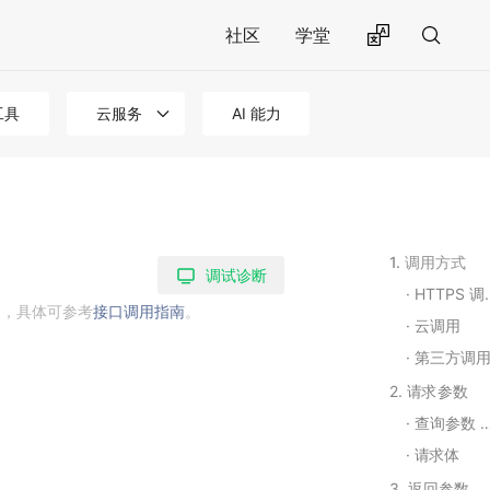
社区
学堂
工具
云服务
AI 能力
1. 调用方式
调试诊断
HTTPS 调用
用，具体可参考
接口调用指南
。
云调用
第三方调
2. 请求参数
查询参数 Query String Parameters
请求体
3. 返回参数