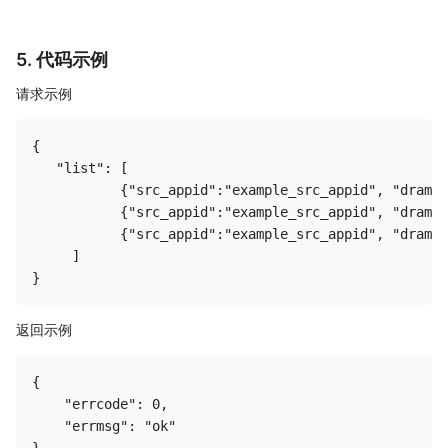
5. 代码示例
请求示例
{

   "list": [

           {"src_appid":"example_src_appid", "drama_
           {"src_appid":"example_src_appid", "drama_
           {"src_appid":"example_src_appid", "drama_
     ]

返回示例
{

    "errcode": 0,

    "errmsg": "ok"
