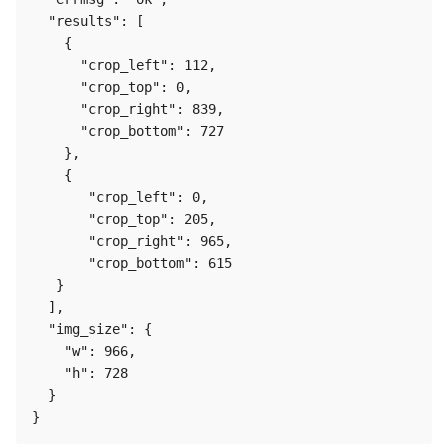
  "results": [

    {

      "crop_left": 112,

      "crop_top": 0,

      "crop_right": 839,

      "crop_bottom": 727

    },

    {

       "crop_left": 0,

       "crop_top": 205,

       "crop_right": 965,

       "crop_bottom": 615

   }

  ],

  "img_size": {

    "w": 966,

    "h": 728

  }
