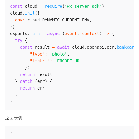
const
 cloud 
=
require
(
'wx-server-sdk'
)
cloud
.
init
(
{
env
:
 cloud
.
DYNAMIC_CURRENT_ENV
,
}
)
exports
.
main
=
async
(
event
,
 context
)
=>
{
try
{
const
 result 
=
await
 cloud
.
openapi
.
ocr
.
bankcard
(
"type"
:
'photo'
,
"imgUrl"
:
'ENCODE_URL'
}
)
return
 result

}
catch
(
err
)
{
return
 err

}
}
返回示例
{
