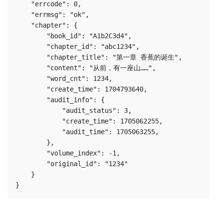
    "errcode": 0,

    "errmsg": "ok",

    "chapter": {

        "book_id": "A1b2C3d4",

        "chapter_id": "abc1234",

        "chapter_title": "第一章 香蕉的诞生",

        "content": "从前，有一座山……",

        "word_cnt": 1234,

        "create_time": 1704793640,

        "audit_info": {

            "audit_status": 3,

            "create_time": 1705062255,

            "audit_time": 1705063255,

        },

        "volume_index": -1,

        "original_id": "1234"

    }
