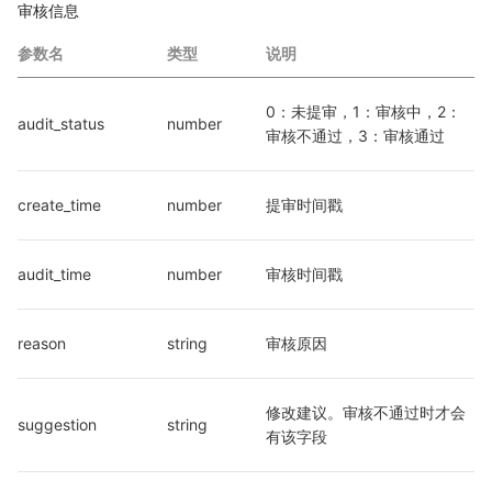
审核信息
参数名
类型
说明
0：未提审，1：审核中，2：
audit_status	
number
审核不通过，3：审核通过	
create_time	
number
提审时间戳
audit_time	
number
审核时间戳
reason	
string
审核原因
修改建议。审核不通过时才会
suggestion	
string
有该字段